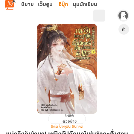
ข้ามไปยังเนื้อหาหลัก
นิยาย
เว็บตูน
อีบุ๊ก
มุมนักเขียน
โหลด
แน่
ตัวอย่าง
จริง
อดีต ปัจจุบัน อนาคต
ก็