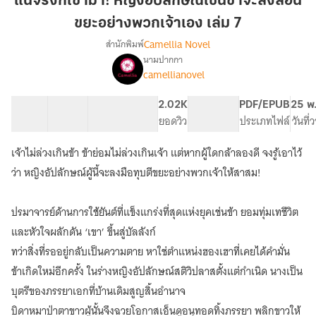
แน่จริงก็เข้ามา! หญิงอัปลักษณ์เช่นข้าจะสั่งสอน
เข้า
ขยะอย่างพวกเจ้าเอง เล่ม 7
มา!
Camellia Novel
สำนักพิมพ์
หญิง
นามปากกา
อัปลักษณ์
เรื่อง
camellianovel
แน่
เช่น
จริง
ข้า
ก็
38 ตอน
72.34K
495
2.02K
PG ทั่วไป
PDF/EPUB
25 พ
จะ
เข้า
สารบัญ
จำนวนคำ
จำนวนหน้า (A5)
ยอดวิว
ระดับเนื้อหา
ประเภทไฟล์
วันที
สั่ง
มา!
สอน
หญิง
เจ้าไม่ล่วงเกินข้า ข้าย่อมไม่ล่วงเกินเจ้า แต่หากผู้ใดกล้าลองดี จงรู้เอาไว้
อัปลักษณ์
ขยะ
ว่า หญิงอัปลักษณ์ผู้นี้จะลงมือทุบตีขยะอย่างพวกเจ้าให้สาสม!
เช่น
อย่าง
ข้า
พวก
จะ
ปรมาจารย์ด้านการใช้ยันต์ที่แข็งแกร่งที่สุดแห่งยุคเช่นข้า ยอมทุ่มเทชีวิต
เจ้า
สั่ง
และหัวใจผลักดัน ‘เขา’ ขึ้นสู่บัลลังก์
เอง
สอน
ขยะ
เล่ม
ทว่าสิ่งที่รออยู่กลับเป็นความตาย หาใช่ตำแหน่งฮองเฮาที่เคยได้คำมั่น
อย่าง
7
ข้าเกิดใหม่อีกครั้ง ในร่างหญิงอัปลักษณ์สติวิปลาสตั้งแต่กำเนิด นางเป็น
พวก
เจ้า
บุตรีของภรรยาเอกที่บ้านเดิมสูญสิ้นอำนาจ
เอง
บิดาหมาป่าตาขาวผู้นั้นจึงฉวยโอกาสเอ็นดูอนุทอดทิ้งภรรยา พลิกขาวให้