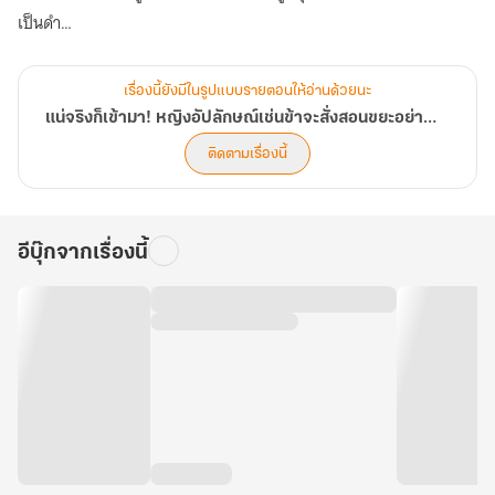
[นิยาย
เป็นดำ
แปล]
สุดท้ายจากสายตรงกลายเป็นลูกอนุ แม้แต่สาวใช้ยังดูถูกเหยียดหยาม
ถูกทำร้ายทั้งร่างกายและจิตใจจนตาย!
เรื่องนี้ยังมีในรูปแบบรายตอนให้อ่านด้วยนะ
คุณหนูใหญ่ผู้น่าเวทนาตายไป วิญญาณปรมาจารย์เช่นข้าเข้ามาแทนที่
แน่จริงก็เข้ามา! หญิงอัปลักษณ์เช่นข้าจะสั่งสอนขยะอย่างพวกเจ้าเอง [นิยายแปล]
ผู้ใดจะรู้ว่าสาเหตุที่แท้จริงของการเป็นหญิงอัปลักษณ์สติวิปลาสมีเบื้อง
ติดตามเรื่องนี้
หลังซ่อนอยู่!
แม้ข้าจะตั้งมั่นว่าชาตินี้จะหลีกหนีจากความรัก ทุ่มเทฝึกฝนวิชายันต์ให้ตน
กลับมารุ่งเรืองเพื่อชีวิตสุขสงบ
อีบุ๊กจากเรื่องนี้
แต่ใจคนล้วนเหมือนขยะ ทรยศหักหลัง ชิงชังริษยา เห็นผู้ใดอ่อนแอกว่าก็
ยิ่งอยากข่มเหงรังแก
เจ้าไม่ล่วงเกินข้า ข้าย่อมไม่ล่วงเกินเจ้า แต่หากผู้ใดกล้าลองดี จงรู้เอาไว้
ว่า หญิงอัปลักษณ์ผู้นี้จะลงมือทุบตีขยะอย่างพวกเจ้าให้สาสม!