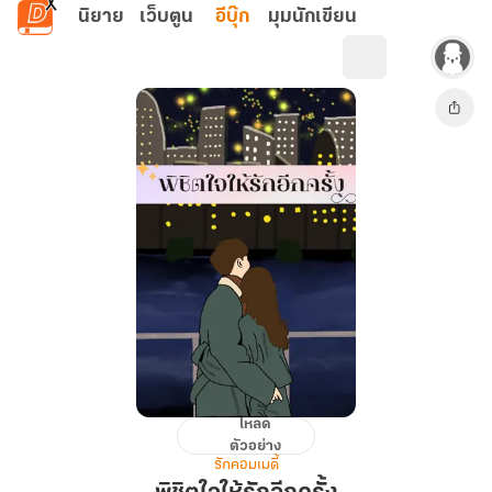
ข้ามไปยังเนื้อหาหลัก
นิยาย
เว็บตูน
อีบุ๊ก
มุมนักเขียน
โหลด
พิชิต
ตัวอย่าง
ใจ
รักคอมเมดี้
ให้