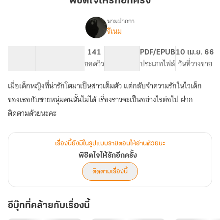
พิชิตใจให้รักอีกครั้ง
รัก
อีก
นามปากกา
รีเนม
เรื่อง
ครั้ง
พิชิต
ใจ
63.76K
337
141
PG ทั่วไป
PDF/EPUB
10 เม.ย. 66
ให้
จำนวนคำ
จำนวนหน้า (A5)
ยอดวิว
ระดับเนื้อหา
ประเภทไฟล์
วันที่วางขาย
รัก
อีก
เมื่อเด็กหญิงที่น่ารักโตมาเป็นสาวเต็มตัว แต่กลับจำความรักในไวเด็ก
ครั้ง
ของเธอกับชายหนุ่มคนนั้นไม่ได้ เรื่องราวจะเป็นอย่างไรต่อไป ฝาก
ติดตามด้วยนะคะ
เรื่องนี้ยังมีในรูปแบบรายตอนให้อ่านด้วยนะ
พิชิตใจให้รักอีกครั้ง
ติดตามเรื่องนี้
อีบุ๊กที่คล้ายกับเรื่องนี้