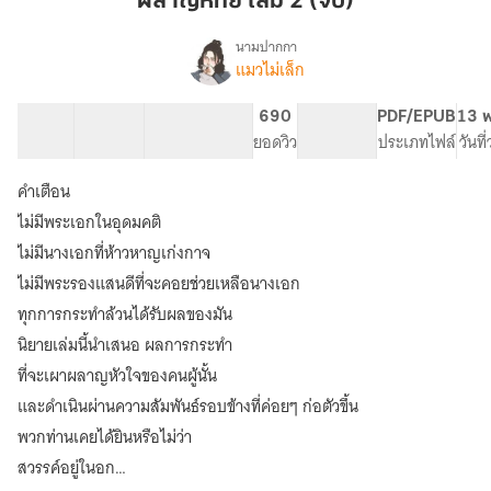
ผลาญหทัย เล่ม 2 (จบ)
2
(จบ)
นามปากกา
แมวไม่เล็ก
เรื่อง
ผลาญ
หทัย
32 ตอน
209.06K
873
690
PG ทั่วไป
PDF/EPUB
13 พ
(ฟรี
สารบัญ
จำนวนคำ
จำนวนหน้า (A5)
ยอดวิว
ระดับเนื้อหา
ประเภทไฟล์
วันที
จนจบ)
คำเตือน
ไม่มีพระเอกในอุดมคติ
ไม่มีนางเอกที่ห้าวหาญเก่งกาจ
ไม่มีพระรองแสนดีที่จะคอยช่วยเหลือนางเอก
ทุกการกระทำล้วนได้รับผลของมัน
นิยายเล่มนี้นำเสนอ ผลการกระทำ
ที่จะเผาผลาญหัวใจของคนผู้นั้น
และดำเนินผ่านความสัมพันธ์รอบข้างที่ค่อยๆ ก่อตัวขึ้น
พวกท่านเคยได้ยินหรือไม่ว่า
สวรรค์อยู่ในอก