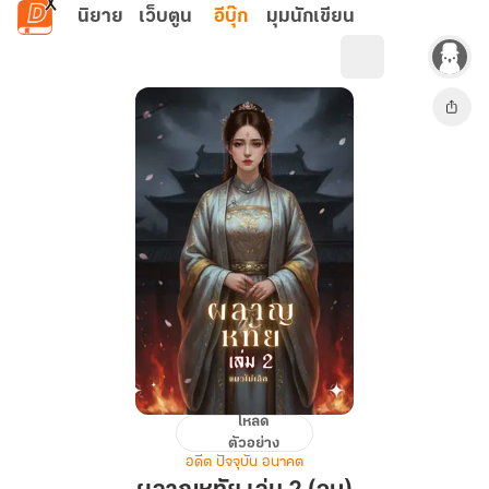
ข้ามไปยังเนื้อหาหลัก
นิยาย
เว็บตูน
อีบุ๊ก
มุมนักเขียน
โหลด
ผลาญ
ตัวอย่าง
หทัย
อดีต ปัจจุบัน อนาคต
เล่ม