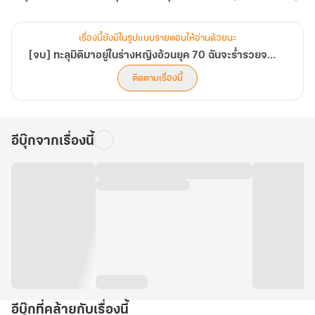
ได้!
ธุรกิจ
เล่ม
ความ
งาม
9
เรื่องนี้ยังมีในรูปแบบรายตอนให้อ่านด้วยนะ
ให้
[จบ] ทะลุมิติมาอยู่ในร่างหญิงอ้วนยุค 70 ฉันจะร่ำรวยจากการเปิดตลาดธุรกิจความงามให้ได้!
ได้!
ติดตามเรื่องนี้
อีบุ๊กจากเรื่องนี้
อีบุ๊กที่คล้ายกับเรื่องนี้