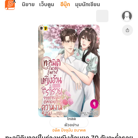
ข้ามไปยังเนื้อหาหลัก
นิยาย
เว็บตูน
อีบุ๊ก
มุมนักเขียน
โหลด
ทะลุ
ตัวอย่าง
มิติ
อดีต ปัจจุบัน อนาคต
มา