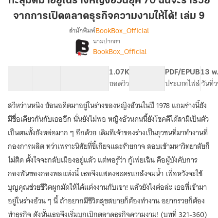
ทะลุมิติมาอยู่ในร่างหญิงอ้วนยุค 70 ฉันจะร่ำรวย
อยู่
จากการเปิดตลาดธุรกิจความงามให้ได้! เล่ม 9
ใน
BookBox_Official
สำนักพิมพ์
ร่าง
นามปากกา
หญิง
[จบ]
เรื่อง
BookBox_Official
อ้วน
ทะลุ
มิติ
ยุค
41 ตอน
73.23K
513
1.07K
PG ทั่วไป
PDF/EPUB
13 พ
มา
70
สารบัญ
จำนวนคำ
จำนวนหน้า (A5)
ยอดวิว
ระดับเนื้อหา
ประเภทไฟล์
วันที
อยู่
ฉัน
ใน
จะ
ร่าง
สวีหว่านหนิง ย้อนอดีตมาอยู่ในร่างของหญิงอ้วนในปี 1978 แถมร่างนี้ยัง
ร่ำรวย
หญิง
มีชื่อเดียวกันกับเธออีก นั่นยังไม่พอ หญิงอ้วนคนนี้ยังโชคดีได้สามีเป็นตัว
อ้วน
จาก
เป็นตนทั้งยังหล่อมาก ๆ อีกด้วย เดิมทีเจ้าของร่างเป็นยุวชนที่มาทำงานที่
ยุค
การ
70
กองการผลิต ทว่าเพราะนิสัยที่ขี้เกียจและร้ายกาจ สอบเข้ามหาวิทยาลัยก็
เปิด
ฉัน
ไม่ติด ตั้งใจจะกลับเมืองอยู่แล้ว แต่พอรู้ว่า กู้เพ่ยเฉิน คือผู้บังคับการ
ตลาด
จะ
ธุรกิจ
ร่ำรวย
กองพันของกองพลแห่งนี้ เธอจึงแสดงละครแกล้งจมน้ำ เพื่อหวังจะใช้
จาก
ความ
บุญคุณช่วยชีวิตผูกมัดให้ได้แต่งงานกับเขา! แล้วยังไงต่อล่ะ เธอที่เข้ามา
การ
งาม
อยู่ในร่างอ้วน ๆ นี้ ถ้าอยากมีชีวิตสุขสบายก็ต้องทำงาน อยากรวยก็ต้อง
เปิด
ให้
ตลาด
ทำธุรกิจ ดังนั้นเธอจึงเริ่มบุกเบิกตลาดธุรกิจความงาม! (บทที่ 321-360)