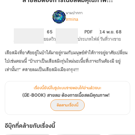
สายลมต้องการเนื้อสดมีคุณภาพ!!!
สด
มี
นามปากกา
Irmina
(มีE-
คุณภาพ!!!
เรื่อง
BOOK)
สายลม
256
65
PG ทั่วไป
PDF
14 พ.ย. 68
ต้องการ
จำนวนหน้า (A5)
ยอดวิว
ระดับเนื้อหา
ประเภทไฟล์
วันที่วางขาย
เนื้อ
สด
เสือสมิงที่อาศัยอยู่ในป่าได้มาอยู่รวมกับมนุษย์ทำให้การอยู่อาศัยเปลี่ยน
มี
ไปเช่นตอนนี้ “ป๋าเราเป็นเสือสมิงรุ่นใหม่นะเนื้อที่เราจะกินต้องมี อยู่
คุณภาพ!
เท่านั้น!!” #สายลมเป็นเสือสมิงเมืองกรุง!!!
เรื่องนี้ยังมีในรูปแบบรายตอนให้อ่านด้วยนะ
(มีE-BOOK) สายลม ต้องการเนื้อสดมีคุณภาพ!
ติดตามเรื่องนี้
อีบุ๊กที่คล้ายกับเรื่องนี้