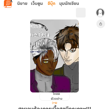
ข้ามไปยังเนื้อหาหลัก
นิยาย
เว็บตูน
อีบุ๊ก
มุมนักเขียน
โหลด
สายลม
ตัวอย่าง
ต้องการ
วาย
เนื้อ