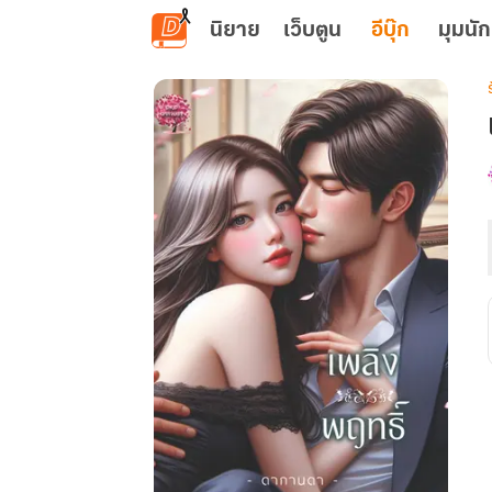
ข้ามไปยังเนื้อหาหลัก
นิยาย
เว็บตูน
อีบุ๊ก
มุมนัก
เ