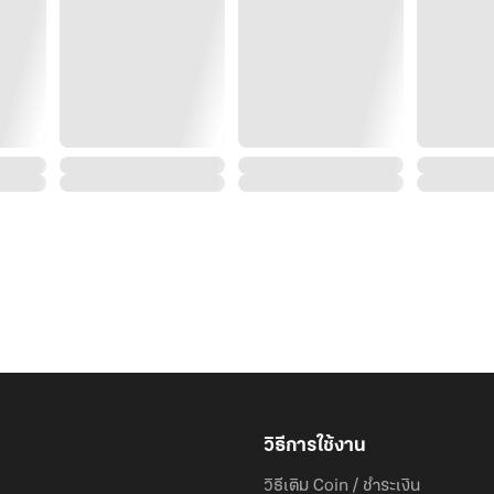
“หรือติดใจกันแน่”
วราลีรับรู้ได้ว่า พวกเขาเป็นนักล่าที่พร้อมตะครุบเหยื่อ แต่
อีกแล้ว
“ทุเรศ! ถ้าคิดว่าจะแตะฉันได้อีก ก็ลองดู”
พฤทธิ์เลิกคิ้วน้อยๆ ตาคมกล้าจับจ้องท่าทางพองขนของสา
สาว ๆ พยศเขาเจอมาเยอะ แต่เพิ่งจะมีเธอที่พยศแบบโง่ๆ
ชายหนุ่มหยัดตัวขึ้นเต็มความสูง ตาคมกล้าลุกเรืองที่มองส
แรงจนต้องลดมือลง เธอไม่ชอบกีฬาประเภทนี้ แต่เห็นไม้เ
คิดว่าวันหนึ่งจะได้ใช้มันเป็นอาวุธป้องกันตัว
“ไม้แค่นั้นทำอะไรฉันไม่ได้หรอก”
“ก็ลองดูสิ ออกไปจากห้องฉันเลยนะ ไม่งั้นฉันจะแจ้งตำร
“จุ๊ ๆ พูดไม่เพราะเลยสาวน้อย...”
กายแกร่งตรงมาที่เธอช้า ๆ ท่าทางมั่นอกมั่นใจ วราลีที่ถอย
กล้าคู่นั้นก็เหมือนจะปอกเปลือยร่างกาย มันทำให้เธอร้อน
“อย่าเข้ามา ไม่งั้นฉันจะฟาดแกจริงด้วย”
วิธีการใช้งาน
“คนสวยพูดเพราะจะน่ารัก” เขาสอดมือไว้ในกระเป๋ากางเก
วิธีเติม Coin / ชำระเงิน