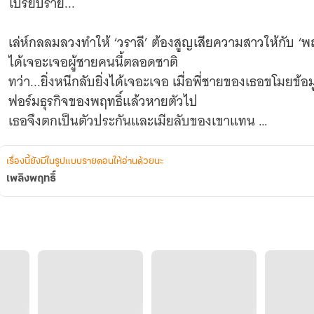
โปรยปราย...
เล่ห์กลลมลวงทำให้ ‘วราลี’ ต้องสูญเสียความสาวให้กับ ‘พ
ได้เจอะเจอผู้ชายคนนี้ตลอดชาติ
ทว่า...ยิ่งหนีกลับยิ่งได้เจอะเจอ เมื่อพี่ชายของเธอขโม
ฟอร์มธุรกิจของพฤทธิ์แล้วหายตัวไป
เธอจึงตกเป็นตัวประกันและเมียลับของเขาแทน
* * * * * * * * * * * * * * * * * * *
“จะสารภาพด้วยตัวเองหรืออยากให้ฉันเป็นคนง้างปาก ขอเต
เรื่องนี้ยังมีในรูปแบบรายตอนให้อ่านด้วยนะ
กว่าคืนนั้น”
เพลิงพฤทธิ์
“อะ อะไร”
เธอเบิกตาโตจ้องหน้าผู้ชายบ้ากามที่นั่งไขว่ห้างวางมา
เขา...ผู้ที่ย่ำยีเธอไม่เหลือดีมีสิทธิ์อะไรมาคุกคามกันท่า
“หึ ทำหน้าซื่อตาใสแบบนี้คงเลือกให้ฉันเป็นคนลงมือสินะ”
มุมปากกดลึกกับแววตาเย็นชาจ้องตรงมาราวกับจะมองทะลุถ
กระตุกวาบ แม้เขายังนั่งนิ่งอยู่กับที่และชายฉกรรจ์อีกสองค