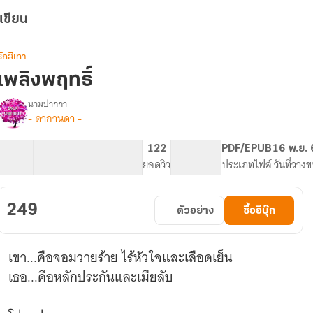
เขียน
รักสีเทา
เพลิงพฤทธิ์
นามปากกา
- ดากานดา -
รื่อง
เพลิง
พฤทธิ์
32 ตอน
80.87K
480
122
PG ทั่วไป
PDF/EPUB
16 พ.ย.
สารบัญ
จำนวนคำ
จำนวนหน้า (A5)
ยอดวิว
ระดับเนื้อหา
ประเภทไฟล์
วันที่วาง
249
ตัวอย่าง
ซื้ออีบุ๊ก
เขา...คือจอมวายร้าย ไร้หัวใจและเลือดเย็น
เธอ...คือหลักประกันและเมียลับ