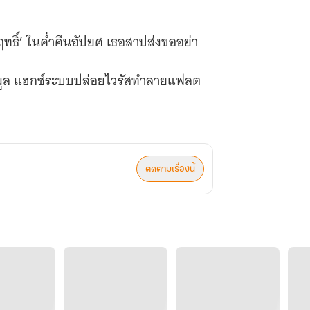
ฤทธิ์’ ในค่ำคืนอัปยศ เธอสาปส่งขออย่า
ยข้อมูล แฮกซ์ระบบปล่อยไวรัสทำลายแฟลต
ือนนะว่าถ้าฉันลงมือ เธออาจจะช้ำ
ติดตามเรื่องนี้
ดเป็นคุณชายบนโซฟาตัวโปรดของเธอ
ทางมาดใหญ่นายโต
ึงก้นบึ้งจิตใจ มันทำให้เธอกลัวจนใจ
นยังคุมเชิงอยู่ไกลตัวเธอ