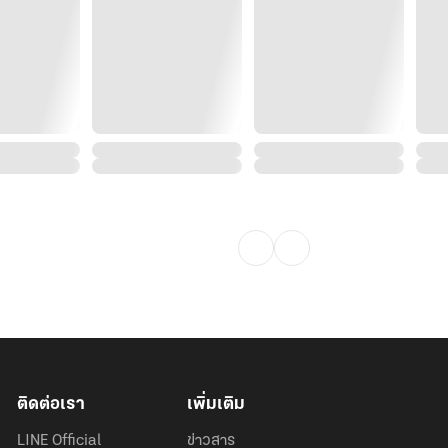
เธอไม่ใช่เหยื่อตัวน้อยให้ใครตะครุบเล่น
วน้อยตรงหน้าแล้วเหยียดยิ้มหยัน
บสั่นประสาทจนมือที่จับไม้สั่นและอ่อน
บสบอลสวยดีเลยซื้อมาประดับห้อง ไม่
วจมาจับแก”
หลังทุกครั้งที่เขาก้าวเข้าหา สายตาคม
ผ่าวราวกับแก้ผ้าล่อนจ้อน
ติดต่อเรา
เพิ่มเติม
งยีน เดินหน้าไม่หยุดและมองสาวน้อย
LINE Official
ข่าวสาร