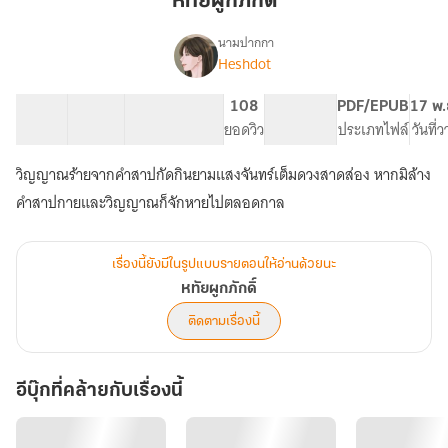
หทัยผูกภักดิ์
นามปากกา
Heshdot
เรื่อง
หทัย
ผูก
26 ตอน
49.93K
342
108
PG ทั่วไป
PDF/EPUB
17 พ.
ภักดิ์
สารบัญ
จำนวนคำ
จำนวนหน้า (A5)
ยอดวิว
ระดับเนื้อหา
ประเภทไฟล์
วันที่
วิญญาณร้ายจากคำสาปกัดกินยามแสงจันทร์เต็มดวงสาดส่อง หากมิล้าง
คำสาปกายและวิญญาณก็จักหายไปตลอดกาล
เรื่องนี้ยังมีในรูปแบบรายตอนให้อ่านด้วยนะ
หทัยผูกภักดิ์
ติดตามเรื่องนี้
อีบุ๊กที่คล้ายกับเรื่องนี้