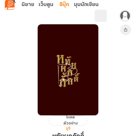
ข้ามไปยังเนื้อหาหลัก
นิยาย
เว็บตูน
อีบุ๊ก
มุมนักเขียน
โหลด
หทัย
ตัวอย่าง
ผูก
ยูริ
ภักดิ์