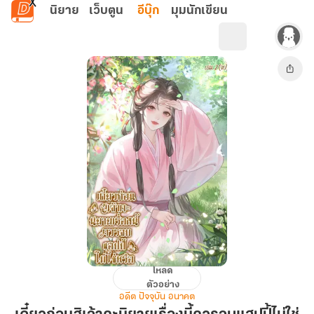
ข้ามไปยังเนื้อหาหลัก
นิยาย
เว็บตูน
อีบุ๊ก
มุมนักเขียน
โหลด
เดี๋ยว
ตัวอย่าง
ก่อน
อดีต ปัจจุบัน อนาคต
สิ