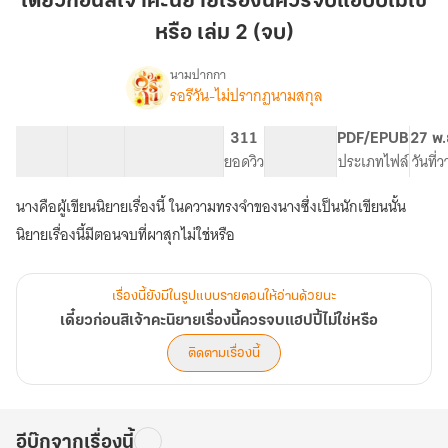
เดี๋ยวก่อนสิเจ้าคะนิยายเรื่องนี้ควรจบแฮปปี้ไม่ใช่
เจ้า
หรือ เล่ม 2 (จบ)
คะ
นิยาย
นามปากกา
เรื่อง
รอรีวัน-ไม่ปรากฏนามสกุล
เรื่อง
เดี๋ยว
นี้
ก่อน
ควร
48 ตอน
67.71K
396
311
PG ทั่วไป
PDF/EPUB
27 พ.
สิ
สารบัญ
จำนวนคำ
จบ
จำนวนหน้า (A5)
ยอดวิว
ระดับเนื้อหา
ประเภทไฟล์
วันที่
เจ้า
แฮปปี้
คะ
นางคือผู้เขียนนิยายเรื่องนี้ ในความทรงจำของนางซึ่งเป็นนักเขียนนั้น
ไม่ใช่
นิยาย
เรื่อง
หรือ
นิยายเรื่องนี้มีตอนจบที่ผาสุกไม่ใช่หรือ
นี้
เล่ม
ควร
2
จบ
เรื่องนี้ยังมีในรูปแบบรายตอนให้อ่านด้วยนะ
(จบ)
แฮปปี้
เดี๋ยวก่อนสิเจ้าคะนิยายเรื่องนี้ควรจบแฮปปี้ไม่ใช่หรือ
ไม่ใช่
หรือ
ติดตามเรื่องนี้
อีบุ๊กจากเรื่องนี้