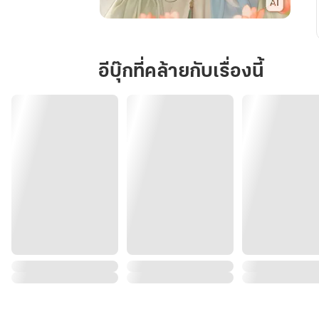
หลี่
ซิ
นหรง
อีบุ๊กที่คล้ายกับเรื่องนี้
หวน
คืน
มา
แก้
แค้น
สามี
ชั่ว