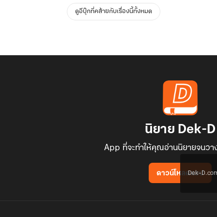
ดูอีบุ๊กที่คล้ายกับเรื่องนี้ทั้งหมด
นิยาย Dek-D
App ที่จะทำให้คุณอ่านนิยายจนวาง
Dek-D.com ใช
ดาวน์โหลดแอป