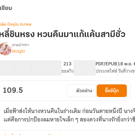
เขียน
อดีต ปัจจุบัน อนาคต
หลี่ซินหรง หวนคืนมาแก้แค้นสามีชั่ว
นามปากกา
NingXi
รื่อง
หลี่
ซิ
20 ตอน
50.64K
399
213
PG ทั่วไป
PDF/EPUB
18 พ.ย. 
นหรง
สารบัญ
จำนวนคำ
จำนวนหน้า (A5)
ยอดวิว
ระดับเนื้อหา
ประเภทไฟล์
วันที่วาง
หวน
คืน
มา
109.5
ตัวอย่าง
ซื้ออีบุ๊ก
แก้
แค้น
สามี
เมื่อฟ้าส่งให้นางหวนคืนในร่างเดิม ก่อนวันตายหนึ่งปี นางจึง
ั่ว
แต่คือการปกป้องลมหายใจเล็ก ๆ สองดวงที่นางรักยิ่งกว่าชี