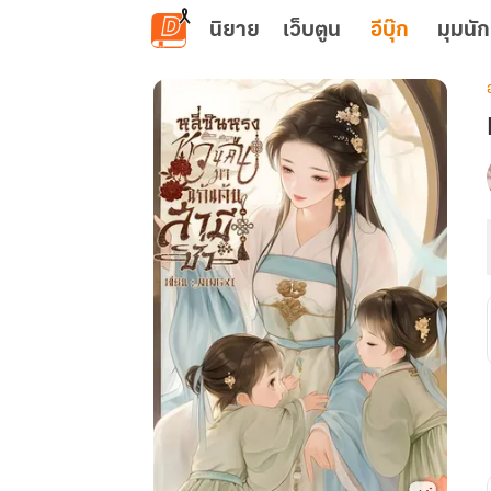
ข้ามไปยังเนื้อหาหลัก
นิยาย
เว็บตูน
อีบุ๊ก
มุมนัก
เ
ช