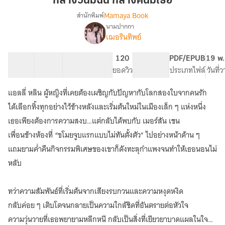
กลางวันมีฉัน กลางคืนมีเธอ
ฉัน
Mamaya Book
สำนักพิมพ์
กลาง
นามปากกา
เรื่อง
คืน
เฌอรินทิพย์
กลาง
มี
วัน
เธอ
มี
24 ตอน
25.97K
171
120
PG ทั่วไป
PDF/EPUB
19 พ.
ฉัน
สารบัญ
จำนวนคำ
จำนวนหน้า (A5)
ยอดวิว
ระดับเนื้อหา
ประเภทไฟล์
วันที่
กลาง
คืน
แอลลี่ หลิน ผู้หญิงที่เคยต้องเผชิญกับปัญหากับโลกสองใบจากคนรัก
มี
ได้เลือกทิ้งทุกอย่างไว้ข้างหลังและเริ่มต้นใหม่ในเมืองเล็ก ๆ แห่งหนึ่ง
เธอ
เธอเพียงต้องการความสงบ…แต่กลับได้พบกับ เมอร์สัน เชน
เพื่อนข้างห้องที่ “ขโมยจูบแรกแบบไม่ทันตั้งตัว” ไปอย่างหน้าด้าน ๆ
แถมยามค่ำคืนกิจกรรมพิเศษของเขาก็ดังทะลุกำแพงจนทำให้เธอนอนไม่
หลับ
ทว่าความสัมพันธ์ที่เริ่มต้นจากเสียงรบกวนและความหงุดหงิด
กลับค่อย ๆ เติบโตจนกลายเป็นความใกล้ชิดที่อันตรายต่อหัวใจ
ความวุ่นวายที่เธอพยายามหลีกหนี กลับเป็นสิ่งที่เยียวยาบาดแผลในใจที