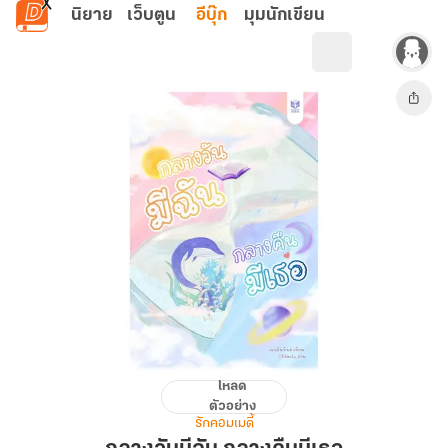
ข้ามไปยังเนื้อหาหลัก
นิยาย
เว็บตูน
อีบุ๊ก
มุมนักเขียน
โหลด
กลาง
ตัวอย่าง
วัน
รักคอมเมดี้
มี