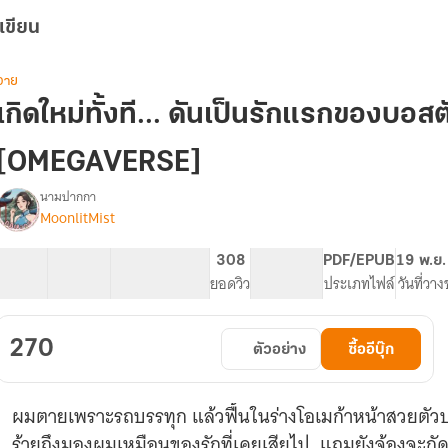
เขียน
วาย
เกิดใหม่ทั้งที... ดันเป็นรักแรกของบอสต
[OMEGAVERSE]
นามปากกา
MoonlitMist
รื่อง
เกิด
ใหม่
58 ตอน
119.09K
580
308
PG ทั่วไป
PDF/EPUB
19 พ.ย.
ทั้งที...
สารบัญ
จำนวนคำ
จำนวนหน้า (A5)
ยอดวิว
ระดับเนื้อหา
ประเภทไฟล์
วันที่วา
ดัน
เป็น
รัก
270
ตัวอย่าง
ซื้ออีบุ๊ก
แรก
ของ
บอส
ผมตายเพราะรถบรรทุก แล้วฟื้นในร่างโอเมก้าหน้าสวยตั
ตัว
ร้าย
ร้ายถึงมองผมเหมือนของรักที่เคยเสียไป..แถมยังจ้องจ