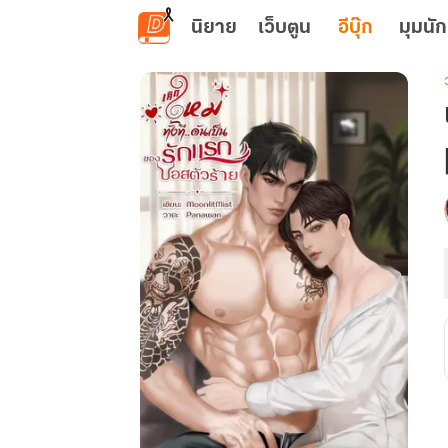
ข้ามไปยังเนื้อหาหลัก
นิยาย
เว็บตูน
อีบุ๊ก
มุมนัก
เ