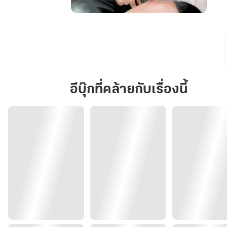
เกิด
ใหม่
ทั้งที...
ดัน
เป็น
รัก
อีบุ๊กที่คล้ายกับเรื่องนี้
แรก
ของ
บอส
ตัว
ร้าย
[OMEGAVERSE]