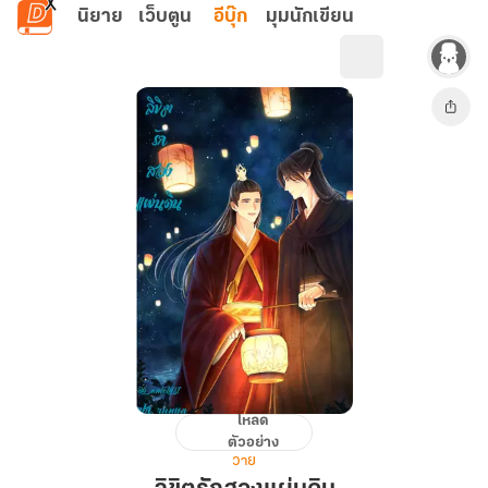
ข้ามไปยังเนื้อหาหลัก
นิยาย
เว็บตูน
อีบุ๊ก
มุมนักเขียน
โหลด
ลิขิต
ตัวอย่าง
รัก
วาย
สอง