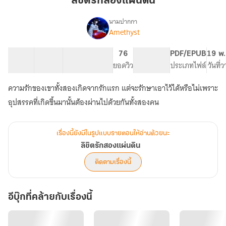
ลิขิตรักสองแผ่นดิน
แผ่น
ดิน
นามปากกา
Amethyst
เรื่อง
ลิขิต
รัก
37 ตอน
53.92K
288
76
PG ทั่วไป
PDF/EPUB
19 พ.
สอง
สารบัญ
จำนวนคำ
จำนวนหน้า (A5)
ยอดวิว
ระดับเนื้อหา
ประเภทไฟล์
วันที่
แผ่น
ดิน
ความรักของเขาทั้งสองเกิดจากรักแรก แต่จะรักษาเอาไว้ได้หรือไม่เพราะ
อุปสรรคที่เกิดขึ้นมานั้นต้องผ่านไปด้วยกันทั้งสองคน
เรื่องนี้ยังมีในรูปแบบรายตอนให้อ่านด้วยนะ
ลิขิตรักสองแผ่นดิน
ติดตามเรื่องนี้
อีบุ๊กที่คล้ายกับเรื่องนี้