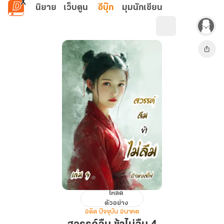
ข้ามไปยังเนื้อหาหลัก
นิยาย
เว็บตูน
อีบุ๊ก
มุมนักเขียน
โหลด
สวรรค์
ตัวอย่าง
ลืม
อดีต ปัจจุบัน อนาคต
ข้า