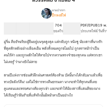
สวรรค์ลืม ข้าไม่ลืม 4
ไม่
ลืม
นามปากกา
ปีกหงส์ไฟ
เรื่อง
4
สวรรค์
ลืม
13 ตอน
15.9K
71
704
PG ทั่วไป
PDF/EPUB
19 พ.
ข้า
สารบัญ
จำนวนคำ
จำนวนหน้า (A5)
ยอดวิว
ระดับเนื้อหา
ประเภทไฟล์
วันที่
ไม่
ลืม
มู่จิ่น คืออัจฉริยะผู้ยืนอยู่บนจุดสูงสุด แต่กลับถูก หนิงซู น้องสาวที่นางรัก
(E-
book)
ที่สุดหักหลังอย่างเลือดเย็น พลังทั้งหมดถูกขโมยไป ถูกตราหน้าว่าเป็น
คนไร้ค่า และถูกผลักไสให้หายไปจากความทรงจำของทุกคน แต่พวกเขา
ไม่เคยรู้ ว่านางยังไม่ตาย
สามปีแห่งการซ่อนตัวฝึกฝนศาสตร์ต้องห้าม บัดนี้นางได้กลับมาแล้วเพื่อ
ทวงบัลลังก์คืน! แต่ไม่ใช่การทวงคืนธรรมดา นางจะทำให้ทุกคนที่เคย
ดูแคลนและทรยศนางต้องคุกเข่า และจะทำให้น้องสาวที่แสนดีของนาง
ได้เรียนรู้ว่าฝันร้ายที่แท้จริงนั้นมีหน้าตาเป็นอย่างไร