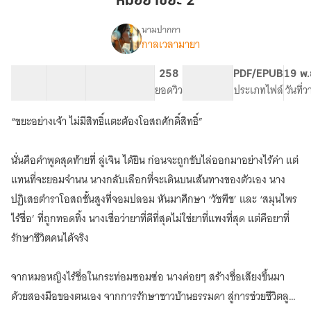
หมอยาขยะ 2
2
นามปากกา
กาลเวลามายา
(จบ)หมอ
เรื่อง
ยา
ขยะ
11 ตอน
13.52K
55
258
PG ทั่วไป
PDF/EPUB
19 พ.
(E-
สารบัญ
จำนวนคำ
จำนวนหน้า (A5)
ยอดวิว
ระดับเนื้อหา
ประเภทไฟล์
วันที่
book)
“ขยะอย่างเจ้า ไม่มีสิทธิ์แตะต้องโอสถศักดิ์สิทธิ์”
นั่นคือคำพูดสุดท้ายที่ ลู่เจิน ได้ยิน ก่อนจะถูกขับไล่ออกมาอย่างไร้ค่า แต่
แทนที่จะยอมจำนน นางกลับเลือกที่จะเดินบนเส้นทางของตัวเอง นาง
ปฏิเสธตำราโอสถชั้นสูงที่จอมปลอม หันมาศึกษา ‘วัชพืช’ และ ‘สมุนไพร
ไร้ชื่อ’ ที่ถูกทอดทิ้ง นางเชื่อว่ายาที่ดีที่สุดไม่ใช่ยาที่แพงที่สุด แต่คือยาที่
รักษาชีวิตคนได้จริง
จากหมอหญิงไร้ชื่อในกระท่อมซอมซ่อ นางค่อยๆ สร้างชื่อเสียงขึ้นมา
ด้วยสองมือของตนเอง จากการรักษาชาวบ้านธรรมดา สู่การช่วยชีวิตลูก