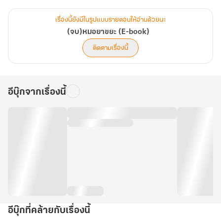
เจ้าเมือง จนกระทั่งชื่อของ ‘หมอดินแห่งสลัม’ โด่งดังไปถึงหูของ โม่เห
ยียน หมอเทวดาผู้เย็นชา ชายผู้เป็นส่วนหนึ่งในอดีตอันเจ็บปวดของนาง
เรื่องนี้ยังมีในรูปแบบรายตอนให้อ่านด้วยนะ
(จบ)หมอยาขยะ (E-book)
เมื่อโชคชะตานำพาทั้งคู่กลับมาพบกันอีกครั้งในสนามประลองโอสถ
ติดตามเรื่องนี้
ราชันย์ มันไม่ใช่แค่การแข่งขันเพื่อชิงความเป็นหนึ่ง... แต่มันคือการต่อสู้
เพื่อทวงคืนทุกสิ่งทุกอย่างที่นางเคยสูญเสียไป
อีบุ๊กจากเรื่องนี้
นางจะใช้ความรู้ที่ถูกเรียกว่า ‘ขยะ’ ตบหน้าเหล่าคนที่เคยดูแคลน และ
ทำให้เขายอมรับให้ได้ว่า คนที่เขาเคยเหยียบย่ำในวันนั้น บัดนี้ได้ยืนสูงเสีย
จนเขาต้องแหงนหน้ามอง
อีบุ๊กที่คล้ายกับเรื่องนี้