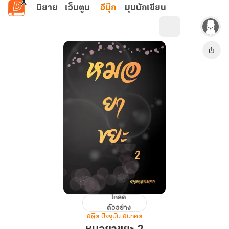
ข้ามไปยังเนื้อหาหลัก
นิยาย
เว็บตูน
อีบุ๊ก
มุมนักเขียน
โหลด
หมอ
ตัวอย่าง
ยา
อดีต ปัจจุบัน อนาคต
ขยะ