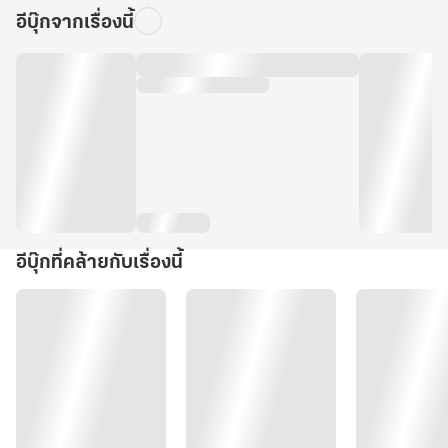
อีบุ๊กจากเรื่องนี้
อีบุ๊กที่คล้ายกับเรื่องนี้