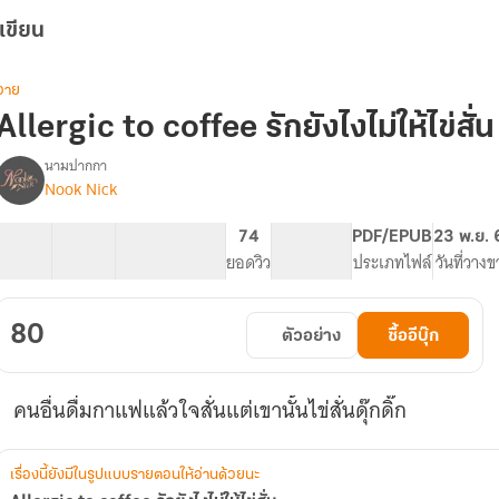
เขียน
วาย
Allergic to coffee รักยังไงไม่ให้ไข่สั่น
นามปากกา
Nook Nick
Allergic
รื่อง
to
coffee
21 ตอน
23.59K
208
74
PG ทั่วไป
PDF/EPUB
23 พ.ย. 
รัก
สารบัญ
จำนวนคำ
จำนวนหน้า (A5)
ยอดวิว
ระดับเนื้อหา
ประเภทไฟล์
วันที่วาง
ยัง
ไง
ไม่
80
ตัวอย่าง
ซื้ออีบุ๊ก
ให้
ไข่
สั่น
คนอื่นดื่มกาแฟแล้วใจสั่นแต่เขานั้นไข่สั่นดุ๊กดิ๊ก
เรื่องนี้ยังมีในรูปแบบรายตอนให้อ่านด้วยนะ