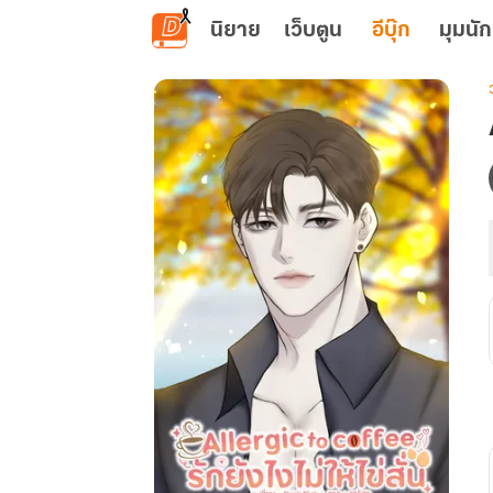
ข้ามไปยังเนื้อหาหลัก
นิยาย
เว็บตูน
อีบุ๊ก
มุมนัก
เ