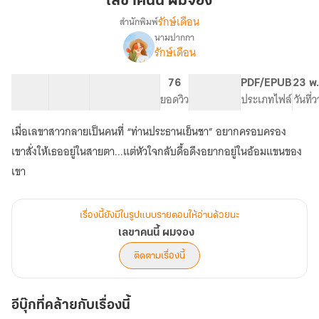
เลขาคนนี้ ผมจอง
ผม
รักษ์เดือน
สำนักพิมพ์
จอง
นามปากกา
เรื่อง
รักษ์เดือน
เลขา
คน
นี้
39 ตอน
58.96K
324
76
PG ทั่วไป
PDF/EPUB
23 พ.
ผม
สารบัญ
จำนวนคำ
จำนวนหน้า (A5)
ยอดวิว
ระดับเนื้อหา
ประเภทไฟล์
วันที่
จอง
เมื่อเลขาสาวกลายเป็นคนที่ “ท่านประธานเย็นชา” อยากครอบครอง
เขาสั่งให้เธออยู่ในสายตา...แต่หัวใจกลับดื้อดึงอยากอยู่ในอ้อมแขนของ
เรื่องนี้ยังมีในรูปแบบรายตอนให้อ่านด้วยนะ
เลขาคนนี้ ผมจอง
ติดตามเรื่องนี้
อีบุ๊กที่คล้ายกับเรื่องนี้