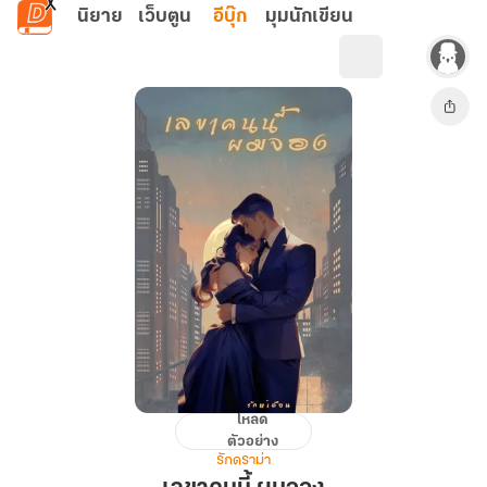
ข้ามไปยังเนื้อหาหลัก
นิยาย
เว็บตูน
อีบุ๊ก
มุมนักเขียน
โหลด
เลขา
ตัวอย่าง
คน
รักดราม่า
นี้