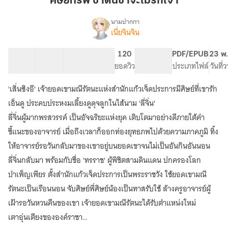
ศิษย์ทรพี ชาตินี้ข้าจะไม่รักเจ้า
นี้
ข้า
นามปากกา
เนี่ยจินจิน
เรื่อง
จะ
ศิษย์
ไม่
ทรพี
40 ตอน
70.97K
311
120
PG ทั่วไป
PDF/EPUB
23 พ.
รัก
ชาติ
สารบัญ
จำนวนคำ
จำนวนหน้า (A5)
ยอดวิว
ระดับเนื้อหา
ประเภทไฟล์
วันที่
เจ้า
นี้
ข้า
'เสิ่นซิงอี' เจ้ายอดเขามณีรัตนะแห่งสำนักแก้วเจ็ดประการมีศิษย์ที่เขารัก
จะ
ไม่
เอ็นดู ประคบประหงมเลี้ยงดูดุจลูกในไส้นาม 'ลี่จิ่น'
รัก
ลี่จิ่นผู้มากพรสวรรค์ เป็นอัจฉริยะแห่งยุค เติบโตมาอย่างดีภายใต้คำ
เจ้า[มี
ชี้แนะของอาจารย์ เมื่อถึงเวลาก็ออกท่องยุทธภพไปด้วยความภาคภูมิ ทิ้ง
อี
บุ๊ก/
ให้อาจารย์รอวันกลับมาของเขาอยู่บนยอดเขาจนไม่เป็นอันกินอันนอน
อ่าน
ลี่จิ่นกลับมา พร้อมกับชื่อ 'ทรราช' ผู้พิชิตสามดินแดน ปกครองโลก
ฟรี
ก่อน
บำเพ็ญเพียร ตั้งสำนักแก้วเจ็ดประการเป็นพระราชวัง ใช้ยอดเขามณี
ติด
รัตนะเป็นเรือนนอน จับศิษย์พี่ศิษย์น้องเป็นทาสรับใช้ ล้างครูอาจารย์ผู้
เหรียญ]
เฝ้ารอวันหวนคืนของเขา เจ้ายอดเขามณีรัตนะได้รับตำแหน่งใหม่
เตาอุ่นเตียงขององค์ราชา