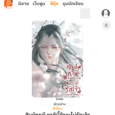
ข้ามไปยังเนื้อหาหลัก
นิยาย
เว็บตูน
อีบุ๊ก
มุมนักเขียน
โหลด
ศิษย์
ตัวอย่าง
ทรพี
รักอื่นๆ
ชาติ