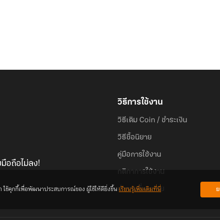
วิธีการใช้งาน
วิธีเติม Coin / ชำระเงิน
วิธีซื้อนิยาย
คู่มือการใช้งาน
มือถือไม่ลง!
กติกาการใช้งาน
้คุกกี้เพื่อพัฒนาประสบการณ์ของ ผู้ใช้ให้ดียิ่งขึ้น
เรียนรู้เพิ่มเติมที่นี่
ย
คำถามที่พบบ่อย