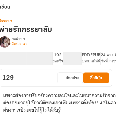
เขียน
รักดราม่า
พ่ายรักภรรยาลับ
นามปากกา
ณัทปภาดา
รื่อง
พ่าย
รัก
18 ตอน
39.39K
227
102
PG ทั่วไป
PDF/EPUB
24 พ.ย. 
ภรรยา
สารบัญ
จำนวนคำ
จำนวนหน้า (A5)
ยอดวิว
ระดับเนื้อหา
ประเภทไฟล์
วันที่วาง
ลับ
129
ตัวอย่าง
ซื้ออีบุ๊ก
เพราะต้องการเรียกร้องความสนใจและโหยหาความรักจากค
ต้องตกมาอยู่ใต้อาณัติของเขาเพียงเพราะตั้งท้อง! แต่ในสา
ต้องการเปิดเผยให้ผู้ใดได้รับรู้