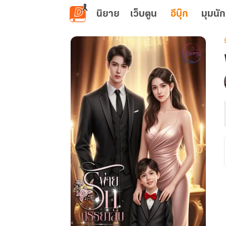
ข้ามไปยังเนื้อหาหลัก
นิยาย
เว็บตูน
อีบุ๊ก
มุมนัก
เ