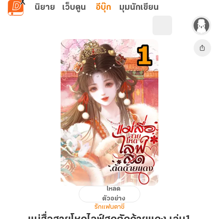
ข้ามไปยังเนื้อหาหลัก
นิยาย
เว็บตูน
อีบุ๊ก
มุมนักเขียน
โหลด
แม่
ตัวอย่าง
สื่อ
รักแฟนตาซี
สาย