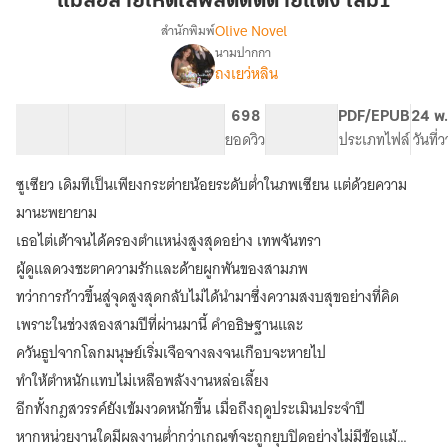
แม่สื่อสายโหดไลฟ์สดตัดด้ายแดง เล่ม1
โหด
Olive Novel
สำนักพิมพ์
ไลฟ์
นามปากกา
(มี
เรื่อง
สด
ถงเยว่หลิน
ebook
ตัด
เล่ม1-
ด้าย
44 ตอน
91.64K
575
698
PG ทั่วไป
PDF/EPUB
24 พ.
3
แดง
สารบัญ
จำนวนคำ
จำนวนหน้า (A5)
ยอดวิว
ระดับเนื้อหา
ประเภทไฟล์
วันที่
จบ)
เล่ม1
แม่
สื่อ
ซูเซียว เดิมทีเป็นเพียงกระต่ายน้อยระดับต่ำในภพเซียน แต่ด้วยความ
สาย
มานะพยายาม
โหด
เธอไต่เต้าจนได้ครองตำแหน่งสูงสุดอย่าง เทพจันทรา
ไลฟ์
สด
ผู้ดูแลดวงชะตาความรักและด้ายผูกพันของสามภพ
ตัด
ทว่าการก้าวขึ้นสู่จุดสูงสุดกลับไม่ได้นำมาซึ่งความสงบสุขอย่างที่คิด
ด้าย
แดง
เพราะในช่วงสองสามปีที่ผ่านมานี้ คำอธิษฐานและ
ควันธูปจากโลกมนุษย์เริ่มเจือจางลงจนเกือบจะหายไป
ทำให้ตำหนักแทบไม่เหลือพลังงานหล่อเลี้ยง
อีกทั้งกฎสวรรค์ยังเข้มงวดหนักขึ้น เมื่อถึงฤดูประเมินประจำปี
หากหน่วยงานใดมีผลงานต่ำกว่าเกณฑ์จะถูกยุบปิดอย่างไม่มีข้อแม้