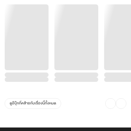
ทำความเข้าใจพฤติกรรม มุมมอง และความต้องการที่แท้จริงของมนุษย์
อย่างถ่องแท้
เมื่อเห็นว่าความศรัทธาในความรักกำลังเลือนหายไปเรื่อย ๆ
เธอจึงตัดสินใจริเริ่มวิธีฟื้นฟูพลังด้ายแดงและความเชื่อของผู้คน
การไลฟ์สตรีม จึงได้ถือกำเนิดขึ้น!ซูเซียวไม่ได้ทำเพียงแค่ผูกด้ายแดงให้
กับคู่ที่เหมาะสมเท่านั้น
แต่ยังกล้าที่จะตัดด้ายแดง สำหรับคู่ที่ถูกผูกพันผิดพลาดและไม่ควรอยู่
ร่วมกัน
ไลฟ์สดของเธอจึงสะท้อนความบริสุทธิ์ ไร้เดียงสา และความตรงไปตรง
มาของเทพเซียน
ผู้ชมที่เข้ามาดูไม่ว่าจะด้วยความบังเอิญหรือความอยากรู้อยากเห็น
ต่างก็ถูกดึงดูดด้วยความเป็นตัวของเธออย่างไม่อาจต้านทานได้
ดูอีบุ๊กที่คล้ายกับเรื่องนี้ทั้งหมด
สายเผือก สายใส่ใจ มากองรวมกัน!! วันนี้ถึงคิวใครที่จะถูกแฉเรื่องความ
รัก!