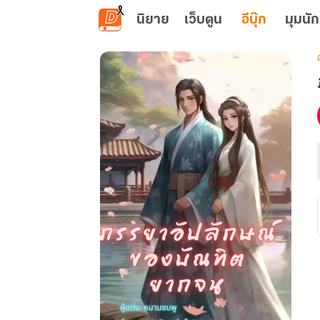
ข้ามไปยังเนื้อหาหลัก
นิยาย
เว็บตูน
อีบุ๊ก
มุมนัก
เ