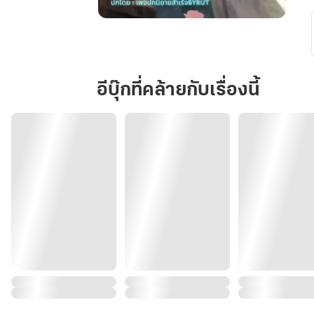
ภรรยา
อัปลักษณ์
ของ
บัณฑิต
อีบุ๊กที่คล้ายกับเรื่องนี้
ยากจน