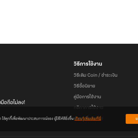
วิธีการใช้งาน
วิธีเติม Coin / ชำระเงิน
วิธีซื้อนิยาย
คู่มือการใช้งาน
มือถือไม่ลง!
กติกาการใช้งาน
้คุกกี้เพื่อพัฒนาประสบการณ์ของ ผู้ใช้ให้ดียิ่งขึ้น
เรียนรู้เพิ่มเติมที่นี่
ย
คำถามที่พบบ่อย