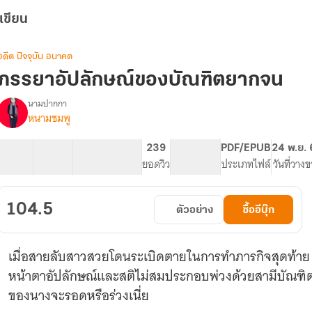
เขียน
อดีต ปัจจุบัน อนาคต
ภรรยาอัปลักษณ์ของบัณฑิตยากจน
นามปากกา
หนามชมพู
รื่อง
ภรรยา
อัปลักษณ์
47 ตอน
58.7K
347
239
PG ทั่วไป
PDF/EPUB
24 พ.ย.
ของ
สารบัญ
จำนวนคำ
จำนวนหน้า (A5)
ยอดวิว
ระดับเนื้อหา
ประเภทไฟล์
วันที่วาง
บัณฑิต
ยากจน
104.5
ตัวอย่าง
ซื้ออีบุ๊ก
เมื่อสายลับสาวสวยโดนระเบิดตายในการทำภารกิจสุดท้าย ท
หน้าตาอัปลักษณ์และสติไม่สมประกอบพ่วงด้วยสามีบัณฑิต
ของนางจะรอดหรือร่วงเนี่ย