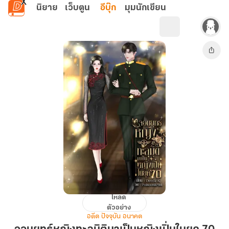
ข้ามไปยังเนื้อหาหลัก
นิยาย
เว็บตูน
อีบุ๊ก
มุมนักเขียน
โหลด
จอม
ตัวอย่าง
ยุทธ์
อดีต ปัจจุบัน อนาคต
หญิง