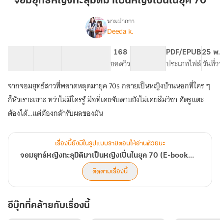
จอมยุทธ์หญิงทะลุมิติมาเป็นหญิงเปิ่นในยุค 70
ทะลุ
มิติ
นามปากกา
Deeda k.
เรื่อง
มา
จอม
เป็น
ยุทธ์
35 ตอน
61.2K
438
168
PG ทั่วไป
PDF/EPUB
25 พ.
หญิง
หญิง
สารบัญ
จำนวนคำ
จำนวนหน้า (A5)
ยอดวิว
ระดับเนื้อหา
ประเภทไฟล์
วันที่
เปิ่น
ทะลุ
มิติ
ใน
จากจอมยุทธ์สาวที่พลาดหลุดมายุค 70s กลายเป็นหญิงบ้านนอกที่ใคร ๆ
มา
ยุค
เป็น
ก็หัวเราะเยาะ ทว่าไม่มีใครรู้ มือที่เคยจับดาบยังไม่เคยลืมวิชา ศัตรูแตะ
70
หญิง
ต้องได้…แต่ต้องกล้ารับผลของมัน
เปิ่น
ใน
ยุค
เรื่องนี้ยังมีในรูปแบบรายตอนให้อ่านด้วยนะ
70
(E-
จอมยุทธ์หญิงทะลุมิติมาเป็นหญิงเปิ่นในยุค 70 (E-book พร้อมขายแล้ว)
book
ติดตามเรื่องนี้
พร้อม
ขาย
แล้ว)
อีบุ๊กที่คล้ายกับเรื่องนี้