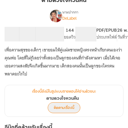
ตามดวงใจหวนคืน
คืน
นามปากกา
DeLabel
เรื่อง
ตาม
ดวงใจ
48 ตอน
74.97K
378
144
PG ทั่วไป
PDF/EPUB
26 พ.
หวน
สารบัญ
จำนวนคำ
จำนวนหน้า (A5)
ยอดวิว
ระดับเนื้อหา
ประเภทไฟล์
วันที่
คืน
เพื่อความสุขของเด็กๆ เขายอมให้คู่แฝดชายหญิงตรงหน้าเรียกตนเองว่า
คุณพ่อ โดยที่ไม่รู้เลยว่าทั้งสองเป็นลูกของคนที่กำลังตามหา เมื่อได้เจอ
เธอความสงสัยจึงเกิดขึ้นมากมาย เด็กสองคนนั้นเป็นลูกของใครตน
พลาดอะไรไป
เรื่องนี้ยังมีในรูปแบบรายตอนให้อ่านด้วยนะ
ตามดวงใจหวนคืน
ติดตามเรื่องนี้
อีบุ๊กที่คล้ายกับเรื่องนี้