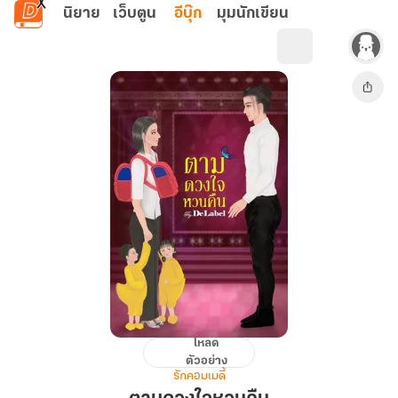
ข้ามไปยังเนื้อหาหลัก
นิยาย
เว็บตูน
อีบุ๊ก
มุมนักเขียน
โหลด
ตาม
ตัวอย่าง
ดวงใจ
รักคอมเมดี้
หวน