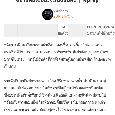
อย่างผมเนี่ยนะจะเป็นแม่คน｜Mpreg
นะ
จะ
นามปากกา
SUNISAYOK
เรื่อง
เป็น
อย่าง
แม่
ผม
40 ตอน
60.67K
656
94
PG ทั่วไป
PDF/EPUB
26 พ.
คน
เนี่ย
สารบัญ
จำนวนคำ
จำนวนหน้า (A5)
ยอดวิว
ระดับเนื้อหา
ประเภทไฟล์
วันที่
｜
นะ
จะ
Mpreg
หนีมา 9 เดือน ดันมาเจอหน้าผัวเก่าตอนขึ้น 'ขาหยั่ง' กำลังจะคลอด!
เป็น
แม่
แทนที่จะดีใจ... เขากลับตะคอกถามคำแรกว่า 'มึงกำลังเบ่งลูกของใคร!'
คน
ปากดีไปเถอะ... หารู้ไม่ว่าเด็กที่กำลังลืมตาดูโลก หน้าเหมือนตัวเองอย่าง
｜
กับแกะ!
Mpreg
จากนักศึกษาศิลปกรรมอนาคตไกล ชีวิตของ 'น่านน้ำ' ต้องดิ่งลงเหวสู่
สถานะ 'เมียขัดดอก' ของ 'ไทก้า' มาเฟียผู้ไร้หัวใจที่มองเขาเป็นเพียง
'สิ่งของ' เมื่อศักดิ์ศรีถูกย่ำยีจนไม่เหลือชิ้นดี เขาจึงตัดสินใจหนีตาย ไป
พร้อมกับความลับหนึ่งเดียวที่อาจเปลี่ยนชีวิตเขาไปตลอดกาล แต่เก้า
เดือนแห่งการหลบหนี กลับสิ้นสุดลงในห้องคลอด เมื่อคนที่เขาหนีมา