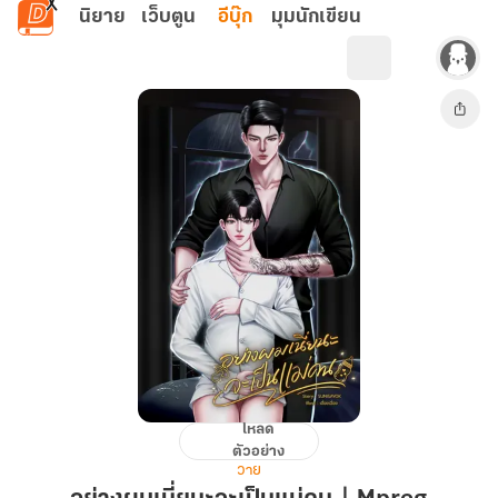
ข้ามไปยังเนื้อหาหลัก
นิยาย
เว็บตูน
อีบุ๊ก
มุมนักเขียน
โหลด
อย่าง
ตัวอย่าง
ผม
วาย
เนี่ย