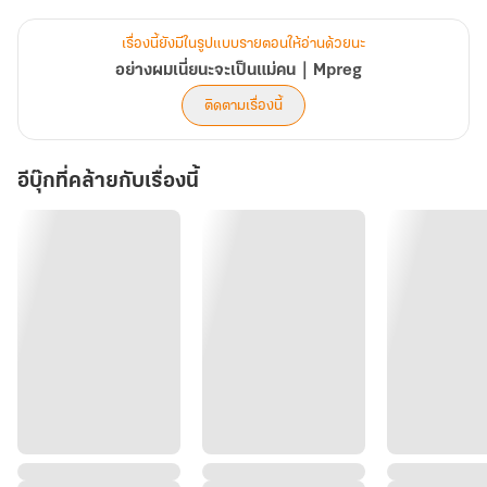
ตลอด... กลับมายืนอยู่ตรงหน้า ทว่าคำถามแรกที่ไทก้าเอ่ยถามในวินาที
นั้น กลับเย็นเยียบจนบีบหัวใจเขาจนแหลกสลาย
เรื่องนี้ยังมีในรูปแบบรายตอนให้อ่านด้วยนะ
อย่างผมเนี่ยนะจะเป็นแม่คน｜Mpreg
"ลูกของใคร"
ติดตามเรื่องนี้
- - - - - - - - - - - - - -
อีบุ๊กที่คล้ายกับเรื่องนี้
หยกแนะนำให้โหลดตัวอย่างมาอ่านก่อนตัดสินใจซื้อนะคะ
- - - - - - - - - - - - - -
ติดตามผลงาน : เพจ Sunisayok - นักเขียนนิยาย ( เสิร์ชหาได้เลยจ้า )
หรือ https://www.facebook.com/SunisayokWriter