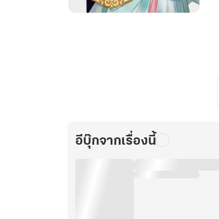
ยอด
หญิง
อันดับ
หนึ่ง
เล่ม
2
อีบุ๊กจากเรื่องนี้