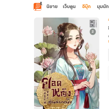
ข้ามไปยังเนื้อหาหลัก
นิยาย
เว็บตูน
อีบุ๊ก
มุมนัก
เ