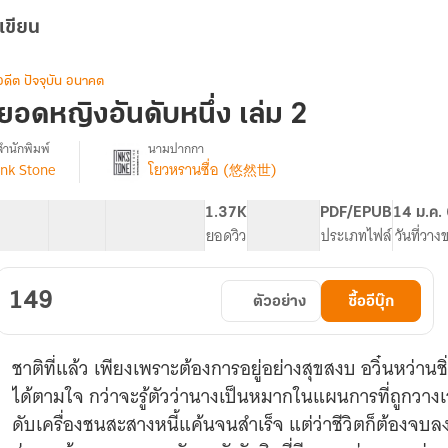
เขียน
อดีต ปัจจุบัน อนาคต
ยอดหญิงอันดับหนึ่ง เล่ม 2
สำนักพิมพ์
นามปากกา
Ink Stone
โยวหรานซื่อ (悠然世)
รื่อง
ยอด
หญิง
59 ตอน
95.56K
464
1.37K
PG ทั่วไป
PDF/EPUB
14 ม.ค.
อันดับ
สารบัญ
จำนวนคำ
จำนวนหน้า (A5)
ยอดวิว
ระดับเนื้อหา
ประเภทไฟล์
วันที่วาง
หนึ่ง
149
ตัวอย่าง
ซื้ออีบุ๊ก
ชาติที่แล้ว เพียงเพราะต้องการอยู่อย่างสุขสงบ อวิ๋นหว่านช
ได้ตามใจ กว่าจะรู้ตัวว่านางเป็นหมากในแผนการที่ถูกวางเ
ดับเครื่องชนสะสางหนี้แค้นจนสำเร็จ แต่ว่าชีวิตก็ต้องจบล