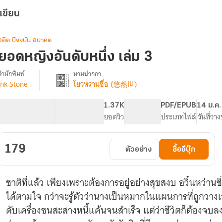
เขียน
อดีต ปัจจุบัน อนาคต
ยอดหญิงอันดับหนึ่ง เล่ม 3
สำนักพิมพ์
นามปากกา
Ink Stone
โยวหรานซื่อ (悠然世)
รื่อง
ยอด
หญิง
59 ตอน
102.21K
483
1.37K
PG ทั่วไป
PDF/EPUB
14 ม.ค
อันดับ
สารบัญ
จำนวนคำ
จำนวนหน้า (A5)
ยอดวิว
ระดับเนื้อหา
ประเภทไฟล์
วันที่วา
หนึ่ง
179
ตัวอย่าง
ซื้ออีบุ๊ก
ชาติที่แล้ว เพียงเพราะต้องการอยู่อย่างสุขสงบ อวิ๋นหว่านช
ได้ตามใจ กว่าจะรู้ตัวว่านางเป็นหมากในแผนการที่ถูกวางเ
ดับเครื่องชนสะสางหนี้แค้นจนสำเร็จ แต่ว่าชีวิตก็ต้องจบล