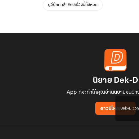
ดูอีบุ๊กที่คล้ายกับเรื่องนี้ทั้งหมด
นิยาย Dek-D
App ที่จะทำให้คุณอ่านนิยายจนวาง
Dek-D.com ใช
ดาวน์โหลดแอป