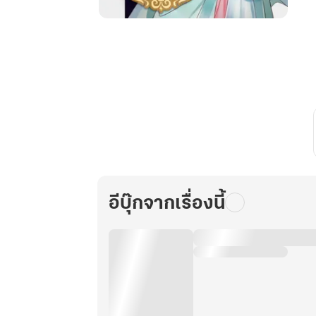
ยอด
หญิง
อันดับ
หนึ่ง
เล่ม
3
อีบุ๊กจากเรื่องนี้