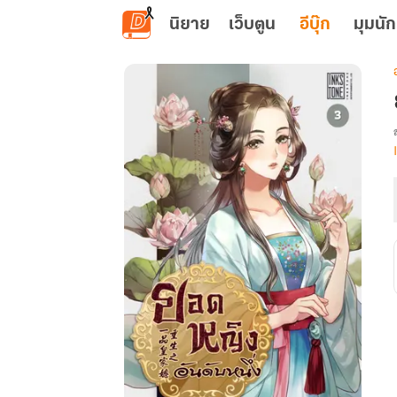
ข้ามไปยังเนื้อหาหลัก
นิยาย
เว็บตูน
อีบุ๊ก
มุมนัก
เ