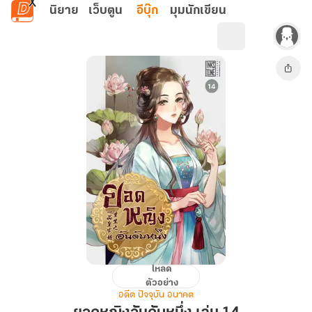
ข้ามไปยังเนื้อหาหลัก
นิยาย
เว็บตูน
อีบุ๊ก
มุมนักเขียน
โหลด
ยอด
ตัวอย่าง
หญิง
อดีต ปัจจุบัน อนาคต
อันดับ