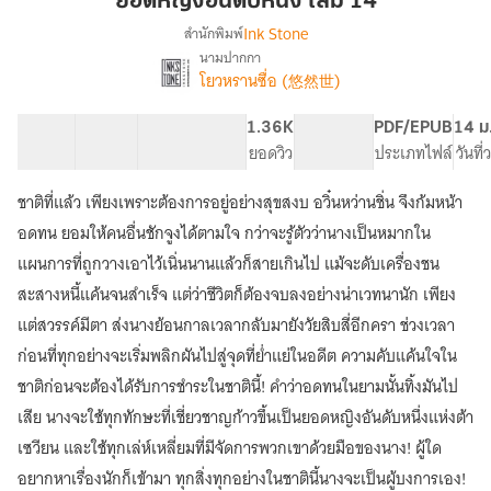
ยอดหญิงอันดับหนึ่ง เล่ม 14
หนึ่ง
Ink Stone
สำนักพิมพ์
เล่ม
นามปากกา
เรื่อง
14
โยวหรานซื่อ (悠然世)
ยอด
หญิง
อันดับ
60 ตอน
95.88K
442
1.36K
PG ทั่วไป
PDF/EPUB
14 ม
หนึ่ง
สารบัญ
จำนวนคำ
จำนวนหน้า (A5)
ยอดวิว
ระดับเนื้อหา
ประเภทไฟล์
วันที
ชาติที่แล้ว เพียงเพราะต้องการอยู่อย่างสุขสงบ อวิ๋นหว่านชิ่น จึงก้มหน้า
อดทน ยอมให้คนอื่นชักจูงได้ตามใจ กว่าจะรู้ตัวว่านางเป็นหมากใน
แผนการที่ถูกวางเอาไว้เนิ่นนานแล้วก็สายเกินไป แม้จะดับเครื่องชน
สะสางหนี้แค้นจนสำเร็จ แต่ว่าชีวิตก็ต้องจบลงอย่างน่าเวทนานัก เพียง
แต่สวรรค์มีตา ส่งนางย้อนกาลเวลากลับมายังวัยสิบสี่อีกครา ช่วงเวลา
ก่อนที่ทุกอย่างจะเริ่มพลิกผันไปสู่จุดที่ย่ำแย่ในอดีต ความคับแค้นใจใน
ชาติก่อนจะต้องได้รับการชำระในชาตินี้! คำว่าอดทนในยามนั้นทิ้งมันไป
เสีย นางจะใช้ทุกทักษะที่เชี่ยวชาญก้าวขึ้นเป็นยอดหญิงอันดับหนึ่งแห่งต้า
เซวียน และใช้ทุกเล่ห์เหลี่ยมที่มีจัดการพวกเขาด้วยมือของนาง! ผู้ใด
อยากหาเรื่องนักก็เข้ามา ทุกสิ่งทุกอย่างในชาตินี้นางจะเป็นผู้บงการเอง!