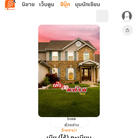
ข้ามไปยังเนื้อหาหลัก
นิยาย
เว็บตูน
อีบุ๊ก
มุมนักเขียน
โหลด
เมีย
ตัวอย่าง
(ไร้)
รักดราม่า
ทะเบียน