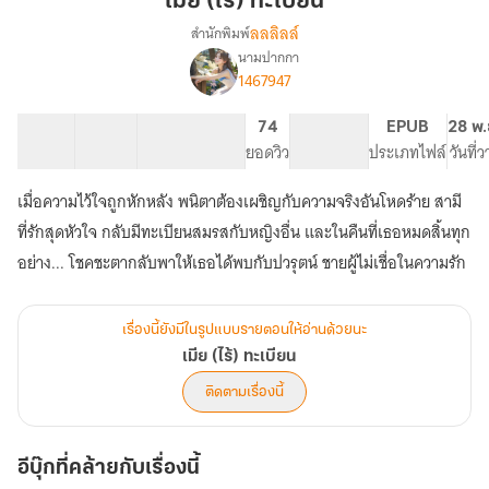
เมีย (ไร้) ทะเบียน
ลลลิลล์
สำนักพิมพ์
นามปากกา
เรื่อง
1467947
เมีย
(ไร้)
ทะเบียน
50 ตอน
75.16K
171
74
PG ทั่วไป
EPUB
28 พ.
สารบัญ
จำนวนคำ
จำนวนหน้า (A5)
ยอดวิว
ระดับเนื้อหา
ประเภทไฟล์
วันที่
เมื่อความไว้ใจถูกหักหลัง พนิตาต้องเผชิญกับความจริงอันโหดร้าย สามี
ที่รักสุดหัวใจ กลับมีทะเบียนสมรสกับหญิงอื่น และในคืนที่เธอหมดสิ้นทุก
อย่าง... โชคชะตากลับพาให้เธอได้พบกับปวรุตน์ ชายผู้ไม่เชื่อในความรัก
เรื่องนี้ยังมีในรูปแบบรายตอนให้อ่านด้วยนะ
เมีย (ไร้) ทะเบียน
ติดตามเรื่องนี้
อีบุ๊กที่คล้ายกับเรื่องนี้