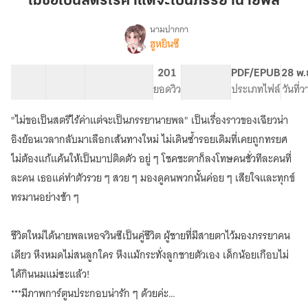
ไม่ขอเป็นสตรีไร้ค่าแต่จะเป็นภรรยานายพล
สตรี
ไร้
นามปากกา
ฮูหยินซี
เรื่อง
ค่า
ไม่
แต่
ขอ
71 ตอน
85.29K
573
201
PG ทั่วไป
PDF/EPUB
28 พ.
จะ
เป็น
สารบัญ
จำนวนคำ
จำนวนหน้า (A5)
ยอดวิว
ระดับเนื้อหา
ประเภทไฟล์
วันที่
เป็น
สตรี
ไร้
ภรรยา
"ไม่ขอเป็นสตรีไร้ค่าแต่จะเป็นภรรยานายพล" เป็นเรื่องราวของเฉียวน่า
ค่า
นาย
แต่
อิงย้อนเวลากลับมาเลือกเส้นทางใหม่ ไม่เดินซ้ำรอยเดิมที่เคยถูกทรยศ
พล
จะ
ไม่ต้องแก้แค้นให้เป็นบาปติดตัว อยู่ ๆ โชคชะตาก็ลงโทษคนชั่วทีละคนที่
เป็น
ละคน เธอแค่ทำตัวรวย ๆ สวย ๆ มองดูคนพวกนั้นค่อย ๆ เสียใจและทุกข์
ภรรยา
นาย
ทรมานอย่างช้า ๆ
พล
ชีวิตใหม่ได้นายพลเหอจวินซีเป็นคู่ชีวิต ผู้ชายที่มีสายตาไว้มองภรรยาคน
เดียว หึงหมดไม่สนลูกใคร หึงแม้กระทั่งลูกชายตัวเอง เด็กน้อยเกือบไม่
ได้กินนมแม่ซะแล้ว!
***มีภาพการ์ตูนประกอบน่ารัก ๆ ด้วยค่ะ