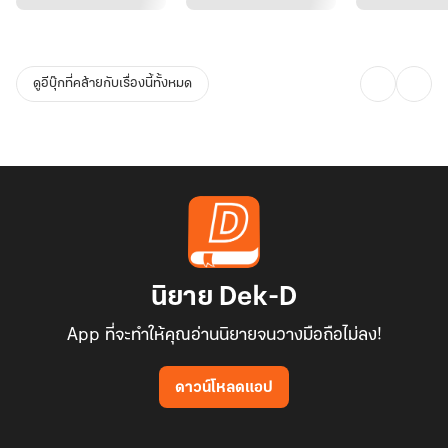
ตัวเอง
น้องสาวท้องคลอดลูกแล้วแกล้งตายหนีไปด้วยกันกับเขาทิ้งเอาไว้แต่
ดูอีบุ๊กที่คล้ายกับเรื่องนี้ทั้งหมด
ลูกชายให้เธอเลี้ยง!
เลี้ยงไปเลี้ยงมาลูกชายกลับไม่ใช่ลูกชายของเธอ แล้วเขาจะกตัญญูได้
อย่างไร
กว่าจะรู้ตัวว่าถูกหลอกโดยคนทั้งสามก็สายไปเสียแล้ว
แต่... ยังดีที่สวรรค์มีตา เธอย้อนกลับมาวันที่ต้องตัดสินชี้เป็นชี้ตายชะตา
นิยาย Dek-D
ชีวิต
App ที่จะทำให้คุณอ่านนิยายจนวางมือถือไม่ลง!
เฉียวน่าอิงไม่ขอเลือกเป็นคนไร้ค่าเหมือนเดิมอีก!!
ดาวน์โหลดแอป
...