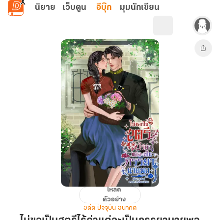
ข้ามไปยังเนื้อหาหลัก
นิยาย
เว็บตูน
อีบุ๊ก
มุมนักเขียน
โหลด
ไม่
ตัวอย่าง
ขอ
อดีต ปัจจุบัน อนาคต
เป็น