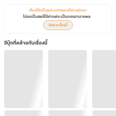
.
คำโปรย
เรื่องนี้ยังมีในรูปแบบรายตอนให้อ่านด้วยนะ
นิยายรักจีนโบราณยุค80
ไม่ขอเป็นสตรีไร้ค่าแต่จะเป็นภรรยานายพล
ติดตามเรื่องนี้
เฉียวน่าอิงหญิงสาวที่ถูกเก็บมาเลี้ยง จำพ่อแม่ครอบครัวเดิมไม่ได้แต่ชีวิต
ยังรันทดไม่พอ
อีบุ๊กที่คล้ายกับเรื่องนี้
น้องสาวไม่อยากแต่งงานกับคู่หมั้นเพราะหล่อนอยากแต่งงานกับคน
เมือง เธอก็ต้องแต่งแทน
แต่งงานแล้วก็ไม่ใช่ว่าเรื่องราวจะจบลงด้วยความสุข เพราะน้องสาวกลับ
ถูกคนเมืองทิ้ง ไร้ที่ซุกหัวนอน
สุดท้ายพี่สาวอย่างเธอก็ต้องรับเลี้ยงเพราะพ่อแม่ที่เลี้ยงดูตายจากไปแล้ว
แต่... แค่นี้ยังตอกย้ำความไร้ค่าไม่พอหรือถึงต้องให้สามีมีชู้เป็นน้องสาว