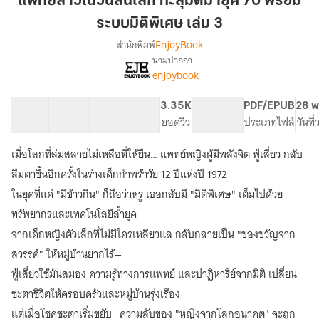
แพทย์สาวในวันสิ้นโลก ทะลุมิติมายุค 70 พร้อม
วัน
ระบบมิติพิเศษ เล่ม 3
สิ้น
EnjoyBook
สำนักพิมพ์
โลก
นามปากกา
ทะลุ
[จบ]
เรื่อง
enjoybook
มิติ
แพทย์
สาว
มา
40 ตอน
49.23K
338
3.35K
PG ทั่วไป
PDF/EPUB
28 พ
ใน
ยุค
สารบัญ
จำนวนคำ
จำนวนหน้า (A5)
ยอดวิว
ระดับเนื้อหา
ประเภทไฟล์
วันที
วัน
70
สิ้น
พร้อม
โลก
เมื่อโลกที่ล่มสลายไม่เหลือที่ให้ยืน… แพทย์หญิงผู้มีพลังจิต ฟู่เสี่ยว กลับ
ระบบ
ทะลุ
ลืมตาขึ้นอีกครั้งในร่างเด็กกำพร้าวัย 12 ปีแห่งปี 1972
มิติ
มิติ
ในยุคที่แค่ "มีข้าวกิน" ก็ถือว่าหรู เธอกลับมี "มิติพิเศษ" เต็มไปด้วย
มา
พิเศษ
ยุค
ทรัพยากรและเทคโนโลยีล้ำยุค
เล่ม
70
จากเด็กหญิงตัวเล็กที่ไม่มีใครเหลียวแล กลับกลายเป็น "ของขวัญจาก
3
พร้อม
ระบบ
สวรรค์" ให้หมู่บ้านยากไร้—
มิติ
ฟู่เสี่ยวใช้มันสมอง ความรู้ทางการแพทย์ และปาฏิหาริย์จากมิติ เปลี่ยน
พิเศษ
ชะตาชีวิตให้ครอบครัวและหมู่บ้านรุ่งเรือง
แต่เมื่อโชคชะตาเริ่มขยับ—ความลับของ "หญิงจากโลกอนาคต" จะถูก