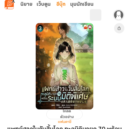
ข้ามไปยังเนื้อหาหลัก
นิยาย
เว็บตูน
อีบุ๊ก
มุมนักเขียน
โหลด
แพทย์
ตัวอย่าง
สาว
แฟนตาซี
ใน