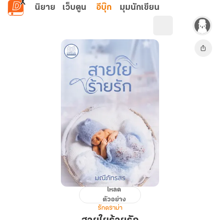
ข้ามไปยังเนื้อหาหลัก
นิยาย
เว็บตูน
อีบุ๊ก
มุมนักเขียน
โหลด
สายใย
ตัวอย่าง
ร้าย
รักดราม่า
รัก