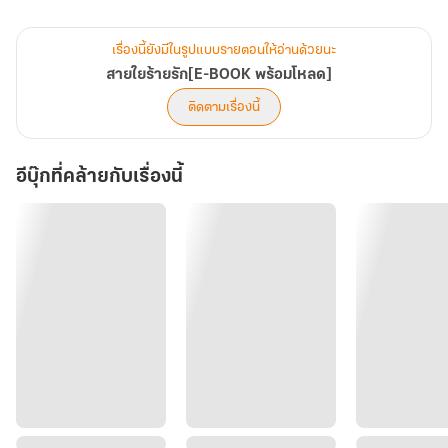
เคยเอาลูกไปเลี้ยงหลายครั้ง คงรู้ว่าลูกชอบไม่ชอบอะไร พี่ธามรู้หรือยัง
คะว่าลูกเป็นโรคG6PD ต้องระวังเรื่องอาหารและยาบางตัว เนยจดราย
เรื่องนี้ยังมีในรูปแบบรายตอนให้อ่านด้วยนะ
ละเอียดสิ่งที่ควรระวังใส่ไว้ในสมุดประจำตัวลูกแล้ว ฝากพี่ธามอ่านด้วย
สายใยร้ายรัก[E-BOOK พร้อมโหลด]
นะ เวลานอนพี่ธามกอดลูกด้วยนะ ลูกชอบให้กอดถึงจะหลับสนิท เนยรบ
ติดตามเรื่องนี้
กวนพี่ธามมากไปไหมคะ
สุดท้ายนี้เนยอยากจะบอกว่า เนยขอโทษสำหรับความผิดทุกอย่างที่ทำไว้
อีบุ๊กที่คล้ายกับเรื่องนี้
กับพี่ ยกโทษให้เนยด้วยนะคะ]
มือแกร่งวางมือถือลงข้างตัวก่อนจะยกมือขึ้นกุมขมับ
ไม่มีคำตัดพ้อหรือต่อว่า มีเพียงข้อความขอโทษ อภัสราขอโทษเขาซ้ำๆ
เพราะคิดว่าเรื่องที่เกิดขึ้นเป็นความผิดของเธอ ตาคู่คมมองมือถืออีกครั้ง
เธอคงตั้งเวลาส่งเมล เพราะเขาได้รับมันหลังจากที่เธอจากไปแล้ว
++++++++++++++++++++++++++++++++++++++
นิยายเรื่องนี้แต่งขึ้นเพื่อความบันเทิง ทดลองอ่านตัวอย่างก่อนกดซื้อนะ
คะ
ขอบคุณมากค่ะ