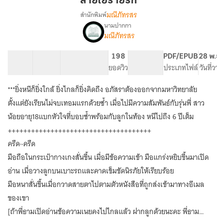
สายใยร้ายรัก
มณีภัทรสร
สำนักพิมพ์
นามปากกา
เรื่อง
มณีภัทรสร
สายใย
ร้าย
รัก[E-
57 ตอน
66.34K
308
198
PG ทั่วไป
PDF/EPUB
28 พ.
BOOK
สารบัญ
จำนวนคำ
จำนวนหน้า (A5)
ยอดวิว
ระดับเนื้อหา
ประเภทไฟล์
วันที่
พร้อม
โหลด]
***ยิ่งหนีก็ยิ่งใกล้ ยิ่งไกลก็ยิ่งคิดถึง อภัสราต้องออกจากมหาวิทยาลัย
ตั้งแต่ยังเรียนไม่จบเทอมแรกด้วยซ้ำ เมื่อไปมีความสัมพันธ์กับรุ่นพี่ สาว
น้อยอายุ18แบกหัวใจที่บอบช้ำพร้อมกับลูกในท้อง หนีไปถึง 6 ปีเต็ม
+++++++++++++++++++++++++++++++++++++
ครืด~ครืด
มือถือในกระเป๋ากางเกงสั่นขึ้น เมื่อมีข้อความเข้า มือแกร่งหยิบขึ้นมาเปิด
อ่าน เมื่อวางลูกบนเบาะรถและคาดเข็มขัดนิรภัยให้เรียบร้อย
มือหนาสั่นขึ้นเมื่อกวาดสายตาไปตามตัวหนังสือที่ถูกส่งเข้ามาทางอีเมล
ของเขา
[ถ้าพี่ธามเปิดอ่านข้อความเนยคงไปไกลแล้ว ฝากลูกด้วยนะคะ พี่ธาม