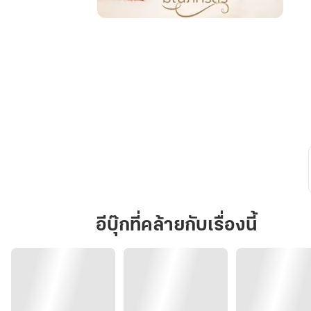
อุ้ม
รัก
สามี
ครึ่ง
คืน
อีบุ๊กที่คล้ายกับเรื่องนี้