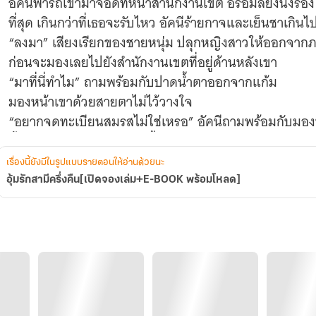
อัคนีพารถเข้ามาจอดที่หน้าสำนักงานเขต อรอมลยังนั่งร้องไห
ที่สุด เกินกว่าที่เธอจะรับไหว อัคนีร้ายกาจและเย็นชาเกินไ
“ลงมา” เสียงเรียกของชายหนุ่ม ปลุกหญิงสาวให้ออกจาก
ก่อนจะมองเลยไปยังสำนักงานเขตที่อยู่ด้านหลังเขา
“มาที่นี่ทำไม” ถามพร้อมกับปาดน้ำตาออกจากแก้ม
มองหน้าเขาด้วยสายตาไม่ไว้วางใจ
“อยากจดทะเบียนสมรสไม่ใช่เหรอ” อัคนีถามพร้อมกับมอ
ยิ้มเย้ยหยันให้ตัวเอง แบบนี้เขาเรียกว่าตบหัวแล้วลูบหลัง
และเธอก็ไม่ต้องการมันอีก เธอไม่อยากเอาชนะใครอีกแล้ว
เรื่องนี้ยังมีในรูปแบบรายตอนให้อ่านด้วยนะ
“ไม่จำเป็น ฉันไม่อยากจด จะเอาฉันไปไว้ที่ไหนก็เชิญ”
อุ้มรักสามีครึ่งคืน[เปิดจองเล่ม+E-BOOK พร้อมโหลด]
ตาแดงก่ำมองหน้าชายหนุ่ม ก่อนจะหลับตาลงเมื่อน้ำตามันพ
ของเขา
“อย่าเรื่องมาก ลงมา!”
“ฉันไม่ลง!”
“ถ้าคุณไม่ลงมา ผมจะลากคุณเข้าไป ดูสิว่าคุณกับผมใครมั
“คุณอัคนี!”