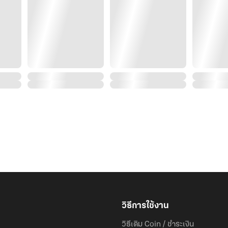
“ผมจะนับหนึ่งถึงสาม ถ้าคุณยังไม่ลงมา ผมจะจับคุณมัดแล้
กร้าว
“คุณบ้าไปแล้วเหรอคะ ไหนคุณบอกว่าไม่อยากจดไง แล้วท
“ผมเปลี่ยนใจแล้ว”
“ไม่กลัวว่าฉันจะฆ่าแล้วยึดสมบัติคุณเหรอคะ”
ถามพร้อมกับมองหน้าเขาอย่างไม่ลดละ
“คุณต่างหากที่จะต้องตายก่อนผม รู้ไหมว่าอยู่กับผมคุณ
ที่ทุกเวลาที่ผมต้องการ ถ้าคุณยังไม่ลงมา ไม่แน่นะผมอา
เข้าบ้านจัดในรถสักยกก็ดีเหมือนกัน!” ไม่พูดเปล่าร่างสูง
กระดุมเสื้อออกถึงสามเม็ด
“คุณจะทำอะไร!” ถามด้วยน้ำเสียงร้อนรน เมื่อเห็นอัคนีถก
++++++++++++++++++++++++++++++++++
นิยายเรื่องนี้เขียนขึ้นเพื่อความบันเทิง อ่านตัวอย่างก่อนซื
ฝากคุณอัคนีกับน้องเอยด้วยน้า
วิธีการใช้งาน
วิธีเติม Coin / ชำระเงิน