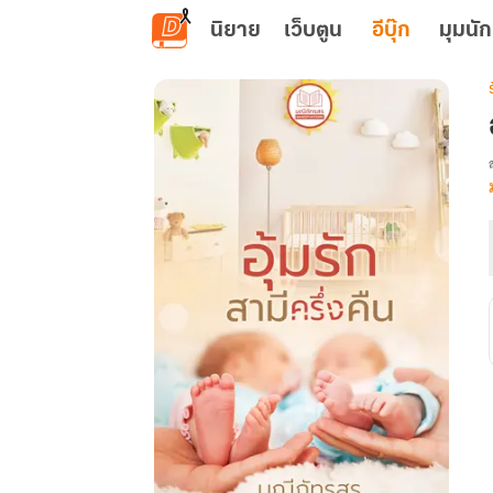
ข้ามไปยังเนื้อหาหลัก
นิยาย
เว็บตูน
อีบุ๊ก
มุมนัก
เ