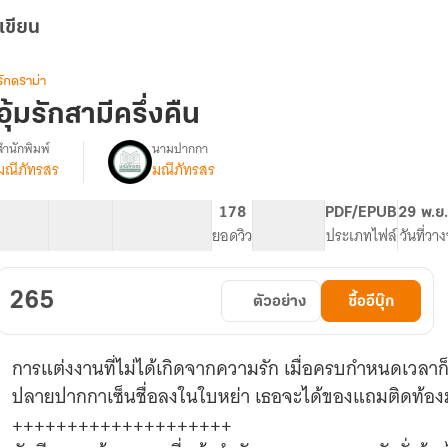
เขียน
รักดราม่า
อุ้มรักสามีครึ่งคืน
สำนักพิมพ์
นามปากกา
มณีภัทรสร
มณีภัทรสร
รื่อง
อุ้ม
รัก
30 ตอน
100.59K
346
178
PG ทั่วไป
PDF/EPUB
29 พ.ย
สามี
สารบัญ
จำนวนคำ
จำนวนหน้า (A5)
ยอดวิว
ระดับเนื้อหา
ประเภทไฟล์
วันที่วา
ครึ่ง
คืน[เปิด
จอง
265
ตัวอย่าง
ซื้ออีบุ๊ก
เล่ม+E-
BOOK
พร้อม
การแต่งงานที่ไม่ได้เกิดจากความรัก เมื่อครบกำหนดเวลาก็
โหลด]
ปลายปากกาเซ็นชื่อลงในใบหย่า เธอจะได้ของแถมติดท้องม
++++++++++++++++++++