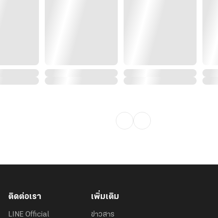
วแบกคุณเข้าไปเดี๋ยวนี้!” อัคนีประกาศ
ำแบบนี้ทำไม!”
ต้องเจอกับอะไรบ้าง ผมจะนอนกับคุณทุก
จจะเอารถทำเรือนหอก็ได้ ต้อนรับภรรยา
ยังขยับเข้ามาใกล้ ปลดเนคไทแล้วแกะ
แขนเสื้อขึ้นไปจนถึงข้อศอก
้อนะคะ
ติดต่อเรา
เพิ่มเติม
LINE Official
ข่าวสาร