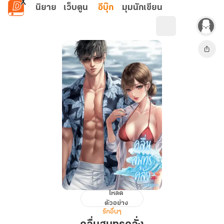
ข้ามไปยังเนื้อหาหลัก
นิยาย
เว็บตูน
อีบุ๊ก
มุมนักเขียน
โหลด
คลื่น
ตัวอย่าง
สมุทร
รักอื่นๆ
คลั่ง