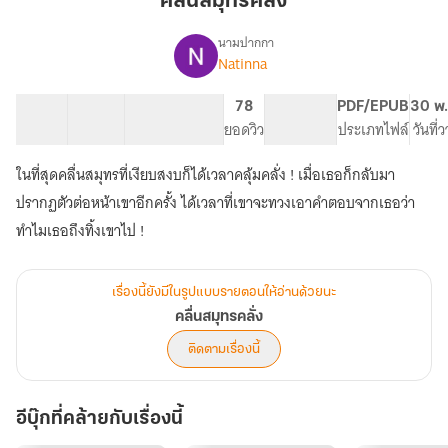
คลื่นสมุทรคลั่ง
นามปากกา
Natinna
เรื่อง
คลื่น
สมุทร
16 ตอน
24.81K
135
78
PG ทั่วไป
PDF/EPUB
30 พ.
คลั่ง
สารบัญ
จำนวนคำ
จำนวนหน้า (A5)
ยอดวิว
ระดับเนื้อหา
ประเภทไฟล์
วันที่
ในที่สุดคลื่นสมุทรที่เงียบสงบก็ได้เวลาคลุ้มคลั่ง ! เมื่อเธอก็กลับมา
ปรากฏตัวต่อหน้าเขาอีกครั้ง ได้เวลาที่เขาจะทวงเอาคำตอบจากเธอว่า
ทำไมเธอถึงทิ้งเขาไป !
เรื่องนี้ยังมีในรูปแบบรายตอนให้อ่านด้วยนะ
คลื่นสมุทรคลั่ง
ติดตามเรื่องนี้
อีบุ๊กที่คล้ายกับเรื่องนี้