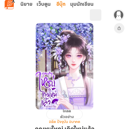
ข้ามไปยังเนื้อหาหลัก
นิยาย
เว็บตูน
อีบุ๊ก
มุมนักเขียน
โหลด
คุณ
ตัวอย่าง
หนู
อดีต ปัจจุบัน อนาคต
ใหญ่