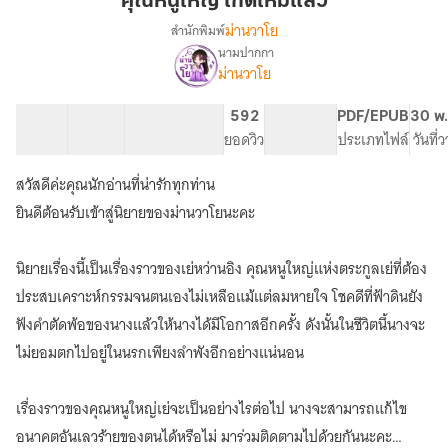
คุณหนูใหญ่ เกิดใหม่แล้ว
เกิด
ม่านวาโย
สำนักพิมพ์
ใหม่
นามปากกา
เรื่อง
แล้ว
ม่านวาโย
คุณ
หนู
ใหญ่
38 ตอน
36.93K
315
592
PG ทั่วไป
PDF/EPUB
30 พ.
เกิด
สารบัญ
จำนวนคำ
จำนวนหน้า (A5)
ยอดวิว
ระดับเนื้อหา
ประเภทไฟล์
วันที่
ใหม่
แล้ว
สวัสดีค่ะคุณนักอ่านที่น่ารักทุกท่าน
ยินดีต้อนรับเข้าสู่นิยายของม่านวาโยนะคะ
นิยายเรื่องนี้เป็นเรื่องราวของเย่หว่านอิง คุณหนูใหญ่แห่งตระกูลเย่ที่ต้อง
ประสบเคราะห์กรรมจนตนเองไม่เหลือแม้แต่ลมหายใจ โชคดีที่ฟ้าดินยัง
ฟังคำตัดพ้อของนางแล้วให้นางได้มีโอกาสอีกครั้ง ดังนั้นในชีวิตนี้นางจะ
ไม่ยอมตกไปอยู่ในนรกเพียงลำพังอีกอย่างแน่นอน
เรื่องราวของคุณหนูใหญ่เย่จะเป็นอย่างไรต่อไป นางจะสามารถแก้ไข
อนาคตอันเลวร้ายของตนได้หรือไม่ มาร่วมติดตามไปด้วยกันนะคะ