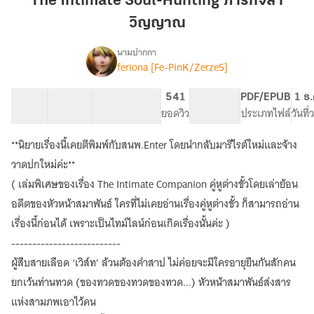
The Intimate Soul-Hunting ภารกิจล่า
Hunting
วิญญาณ
ภารกิจ
ล่า
นามปากกา
วิญญาณ
feriona [Fe-PinK/ZerzeS]
The
เรื่อง
Intimate
Companion
31 ตอน
102.04K
405
541
PG ทั่วไป
PDF/EPUB
1 ธ.
คู่หู
สารบัญ
จำนวนคำ
จำนวนหน้า (A5)
ยอดวิว
ระดับเนื้อหา
ประเภทไฟล์
วันที
ต่าง
ขั้ว!
**นิยายเรื่องนี้เคยตีพิมพ์กับสนพ.Enter โดยนำกลับมารีไรต์ใหม่และจ้าง
วาดปกใหม่ค่ะ**
( เล่มพิเศษของเรื่อง The Intimate Companion คู่หูต่างขั้วโดยเล่าย้อน
อดีตของหัวหน้าสมาพันธ์ ใครที่ไม่เคยอ่านเรื่องคู่หูต่างขั้ว ก็สามารถอ่าน
เรื่องนี้ก่อนได้ เพราะเป็นไทม์ไลน์ก่อนเกิดเรื่องนั้นค่ะ )
--------------------------
ผู้สืบสายเลือด ‘เวิส์ท’ ล้วนต้องคำสาป ไม่ค่อยจะมีใครอายุยืนกันสักคน
ยกเว้นท่านทวด (ของทวดของทวดของทวด...) หัวหน้าสมาพันธ์ส่งสาร
แห่งสามภพเอาไว้คน