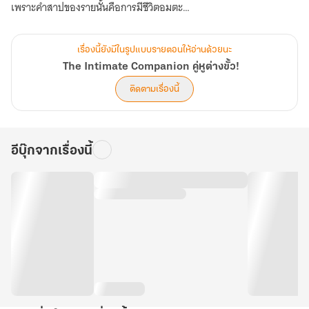
เพราะคำสาปของรายนั้นคือการมีชีวิตอมตะ
สำหรับกลาเซียส คำสาปของเขาเป็นอะไรง่ายๆ ไม่ซับซ้อน
เรื่องนี้ยังมีในรูปแบบรายตอนให้อ่านด้วยนะ
ก็แค่จะหมดแรงแห้งเหี่ยวตายหลังอายุครบสิบห้าปีเต็มเท่านั้นเอง
The Intimate Companion คู่หูต่างขั้ว!
โชคดีอยู่หน่อยที่รู้วิธีถอนคำสาป และยังพอมีเวลาให้ดำเนินการ
ติดตามเรื่องนี้
ดินแดนมากมายในสามภพ ผู้คนหลายหลากเผ่าพันธุ์
การออกท่องไปในโลกกว้างของเด็กหนุ่มตัวแสบกับพยัคฆ์เมฆาผมเงิน
อีบุ๊กจากเรื่องนี้
เพื่อปฏิบัติภารกิจตามล่าหาดวงวิญญาณมาเป็นพลังชีวิตสำรอง
ไม่ใช่แค่หนึ่งดวงวิญญาณ แต่มากถึงเจ็ด!!