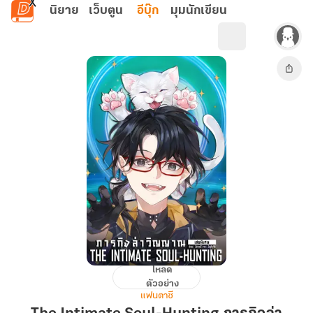
ข้ามไปยังเนื้อหาหลัก
นิยาย
เว็บตูน
อีบุ๊ก
มุมนักเขียน
โหลด
The
ตัวอย่าง
Intimate
แฟนตาซี
Soul-