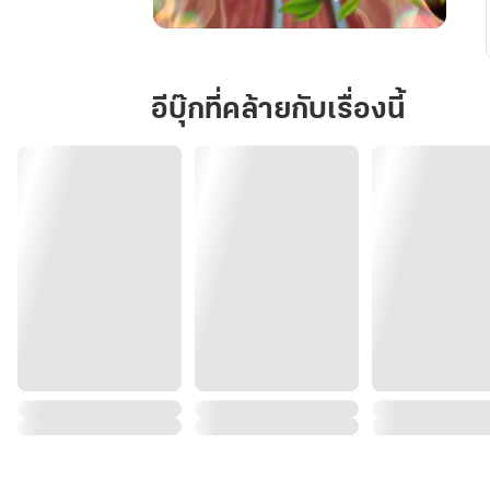
หาก
เรา
รัก
อีบุ๊กที่คล้ายกับเรื่องนี้
กัน
ท่าน
คง
ไม่
เลือก
นาง