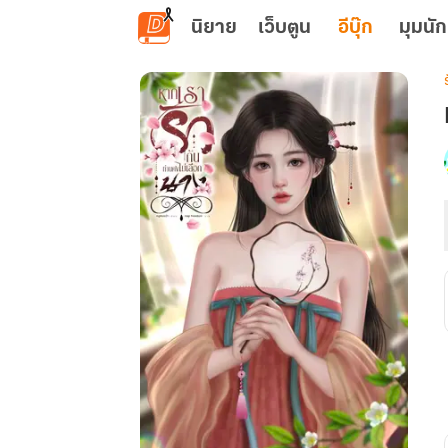
ข้ามไปยังเนื้อหาหลัก
นิยาย
เว็บตูน
อีบุ๊ก
มุมนัก
เ