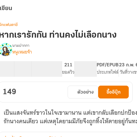
เขียน
รักแฟนตาซี
หากเรารักกัน ท่านคงไม่เลือกนาง
นามปากกา
หนูเหมยจ้า
รื่อง
หาก
เรา
28 ตอน
51.37K
334
211
PG ทั่วไป
PDF/EPUB
23 ก.พ.
รัก
สารบัญ
จำนวนคำ
จำนวนหน้า (A5)
ยอดวิว
ระดับเนื้อหา
ประเภทไฟล์
วันที่วาง
กัน
ท่าน
คง
149
ตัวอย่าง
ซื้ออีบุ๊ก
ไม่
เลือก
นาง
เป็นแสงจันทร์ขาวในใจเขามานาน แต่เขากลับเลือกปกป้อง
(มี
E-
รักนางคนเดียว แต่เหตุใดยามมีภัยจึงถูกทิ้งให้ตายอยู่ก้นท
book)