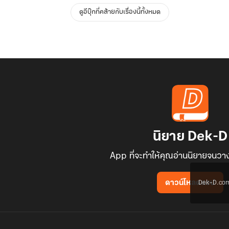
ดูอีบุ๊กที่คล้ายกับเรื่องนี้ทั้งหมด
นิยาย Dek-D
App ที่จะทำให้คุณอ่านนิยายจนวาง
Dek-D.com ใช
ดาวน์โหลดแอป