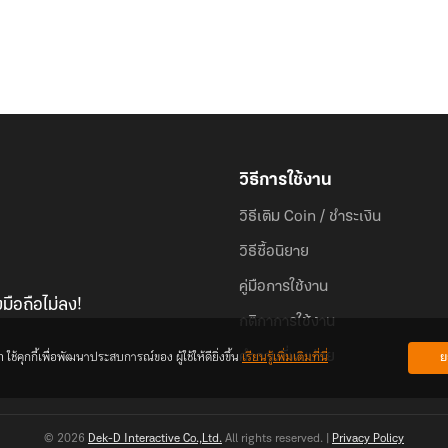
วิธีการใช้งาน
วิธีเติม Coin / ชำระเงิน
วิธีซื้อนิยาย
คู่มือการใช้งาน
มือถือไม่ลง!
กติกาการใช้งาน
้คุกกี้เพื่อพัฒนาประสบการณ์ของ ผู้ใช้ให้ดียิ่งขึ้น
เรียนรู้เพิ่มเติมที่นี่
ย
คำถามที่พบบ่อย
© 2026
Dek-D Interactive Co.,Ltd.
All rights reserved. |
Privacy Policy