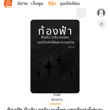
ข้ามไปยังเนื้อหาหลัก
นิยาย
เว็บตูน
อีบุ๊ก
มุมนักเขียน
โหลด
ท้องฟ้า
ตัวอย่าง
ผืน
แฟนตาซี
ดิน