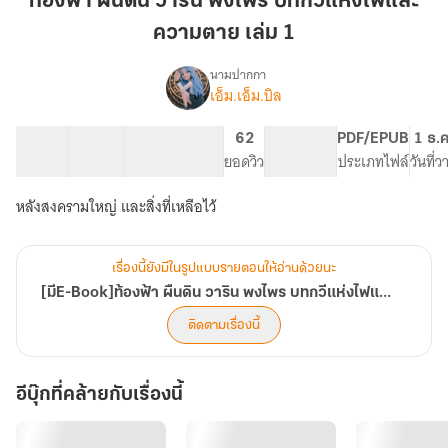
ท้องฟ้า ผืนดิน วาริน พงไพร บทกวีแห่งไฟและ
วา
ความตาย เล่ม 1
ริน
พงไพร
นามปากกา
บท
เอ็ม.เอ็ม.บิล
[มีE-
เรื่อง
กวี
Book]ท้องฟ้า
ผืน
แห่ง
16 ตอน
59.12K
156
62
PG ทั่วไป
PDF/EPUB
1 ธ.ค
ดิน
สารบัญ
จำนวนคำ
ไฟ
จำนวนหน้า (A5)
ยอดวิว
ระดับเนื้อหา
ประเภทไฟล์
วันที่
วา
และ
ริน
หลังสงครามใหญ่ และสิ่งที่เหลือไว้
ความ
พงไพร
ตาย
บท
กวี
เล่ม
เรื่องนี้ยังมีในรูปแบบรายตอนให้อ่านด้วยนะ
แห่ง
1
ไฟ
[มีE-Book]ท้องฟ้า ผืนดิน วาริน พงไพร บทกวีแห่งไฟและความตาย
และ
ติดตามเรื่องนี้
ความ
ตาย
อีบุ๊กที่คล้ายกับเรื่องนี้