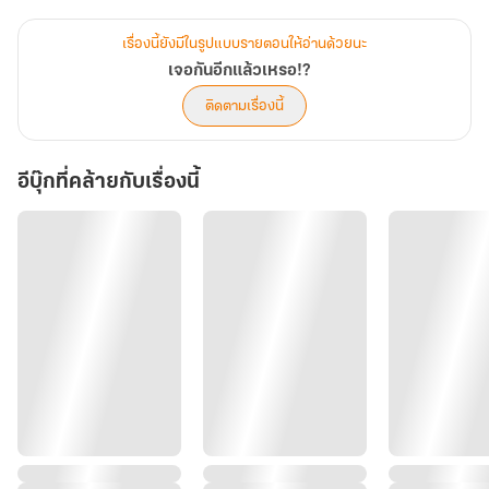
แจกันที่ใส่ดอกกุหลาบสีแดงสดไว้มาเขวี้ยงใส่หัวของนทีเข้าอย่างจัง
เลือดสีสดอาบย้อมทั่วดอกกุหลาบ แดนรีบวิ่งเข้าไปหานทีพลางร้องห่ม
เรื่องนี้ยังมีในรูปแบบรายตอนให้อ่านด้วยนะ
ร้องไห้
เจอกันอีกแล้วเหรอ!?
ติดตามเรื่องนี้
ก่อนที่ดวงตานทีจะปิด เขาเห็นแฟนเฮงซวยของตัวเองวิ่งเข้ามาร้องไห้
แถมยังพูดพล่ามอะไรออกมาอีกก็ไม่รู้ ห้วงความคิดสุดท้ายก่อนตายเขา
อีบุ๊กที่คล้ายกับเรื่องนี้
อ้อนวอนต่อพระผู้เป็นเจ้า
'ชาติหน้าขออย่าได้เจอไอ้กระดอหมานี่อีกเลย...'
.
.
เมื่อนทีลืมตาตื่นขึ้นมาก็พบว่าตัวเองกำลังอยู่ในห้องหรูหราแห่งหนึ่งที่
คาดว่าจะเป็นห้องวีไอพีของทางโรงพยาบาล นอนมองเพดานสักพักก็ได้