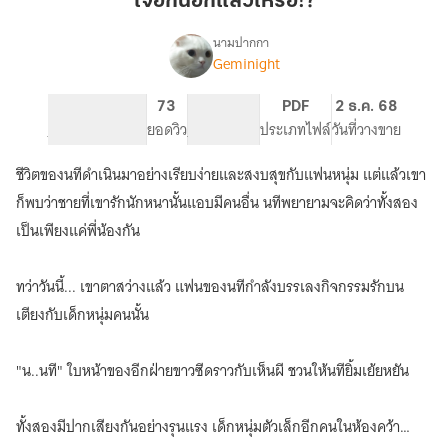
เจอกันอีกแล้วเหรอ!?
แล้ว
เหรอ!?
นามปากกา
Geminight
เรื่อง
เจอ
กัน
388
73
PG ทั่วไป
PDF
2 ธ.ค. 68
อีก
จำนวนหน้า (A5)
ยอดวิว
ระดับเนื้อหา
ประเภทไฟล์
วันที่วางขาย
แล้ว
เหรอ!?
ชีวิตของนทีดำเนินมาอย่างเรียบง่ายและสงบสุขกับแฟนหนุ่ม แต่แล้วเขา
ก็พบว่าชายที่เขารักนักหนานั้นแอบมีคนอื่น นทีพยายามจะคิดว่าทั้งสอง
เป็นเพียงแค่พี่น้องกัน
ทว่าวันนี้... เขาตาสว่างแล้ว แฟนของนทีกำลังบรรเลงกิจกรรมรักบน
เตียงกับเด็กหนุ่มคนนั้น
"น..นที" ใบหน้าของอีกฝ่ายขาวซีดราวกับเห็นผี ชวนให้นทียิ้มเย้ยหยัน
ทั้งสองมีปากเสียงกันอย่างรุนแรง เด็กหนุ่มตัวเล็กอีกคนในห้องคว้า