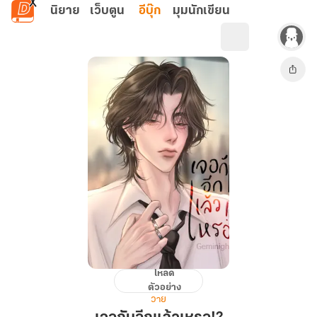
ข้ามไปยังเนื้อหาหลัก
นิยาย
เว็บตูน
อีบุ๊ก
มุมนักเขียน
โหลด
เจอ
ตัวอย่าง
กัน
วาย
อีก