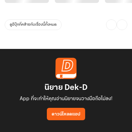
ยินเสียงประตูเปิดขึ้น
"นที..." เชี่ย เสียงคุ้น ๆ นะ
ดูอีบุ๊กที่คล้ายกับเรื่องนี้ทั้งหมด
โครงหน้าหล่อปนสวยค่อย ๆ หันไปมอง ก่อนที่ใบหน้าเขาจะเรียบสนิทใน
ทันใด
โอ้ชาติหมาสัสนรก ทำไมตายแล้วตื่นมากูก็ยังต้องมาเจอมึงอีก ไอ้กระดอ
หมา ไอ้ชาติเปรต พระเจ้าเฮงซวย!
นิยาย Dek-D
App ที่จะทำให้คุณอ่านนิยายจนวางมือถือไม่ลง!
ดาวน์โหลดแอป