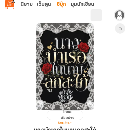
ข้ามไปยังเนื้อหาหลัก
นิยาย
เว็บตูน
อีบุ๊ก
มุมนักเขียน
โหลด
นาง
ตัวอย่าง
บำเรอ
รักดราม่า
ใน