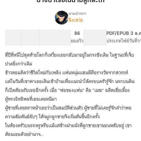
นางบำเรอในนามลูกสะใภ้
นาม
ลูก
นามปากกา
ฉิงเหว่ย
เรื่อง
สะใภ้
นาง
บำเรอ
36 ตอน
84.1K
521
86
PG ทั่วไป
PDF/EPUB
3 ธ.
ใน
สารบัญ
จำนวนคำ
จำนวนหน้า (A5)
ยอดวิว
ระดับเนื้อหา
ประเภทไฟล์
วันที่
นาม
ลูก
สี่ปีที่หนีไปสุดท้ายโลกก็เหวี่ยงเธอกลับมาอยู่ในกรงขังเดิม ในฐานะที่เจ็บ
สะใภ้
ปวดยิ่งกว่าเดิม
ข้าวหอมคิดว่าชีวิตใหม่กับเพลิง แฟนหนุ่มแสนดีคือรางวัลจากสวรรค์
แต่ในวันที่เขาพาเธอเดินเข้าบ้านเพื่อแนะนำให้ครอบครัวรู้จัก นรกบนดิน
ก็เปิดต้อนรับเธออีกครั้ง เมื่อ "พ่อของแฟน" คือ "เมฆ" อดีตเสี่ยเลี้ยง
ผู้ทรงอิทธิพลที่เธอเคยหนีมา
ผู้ชายที่เคยตราหน้าเธอว่าเป็นสมบัติส่วนตัว ผู้ชายที่ไม่เคยรู้จักคำว่าพอ
ความสัมพันธ์ลับๆ ใต้จมูกลูกชายจึงเริ่มต้นขึ้นอีกครั้ง
ในห้องครัวบนรถหรูหรือแม้แต่ข้างฝาผนังที่ลูกชายเขานอนหลับอยู่ เขา
ต้อนเธอด้วยอำนาจ