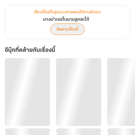
ผูกมัดเธอด้วยเงินตรา และตีตราจองเธอด้วยตัณหาที่เร่าร้อนยิ่งกว่าเก่า
จนกระทั่งความผิดพลาดกลายเป็น "สองขีดสีแดง" เธออุ้มท้อง "ลูกของ
เรื่องนี้ยังมีในรูปแบบรายตอนให้อ่านด้วยนะ
พ่อ" เข้าพิธีวิวาห์กับ "ลูกชาย" โดยหารู้ไม่ว่านี่ไม่ใช่จุดจบของความรัก
นางบำเรอในนามลูกสะใภ้
สามเส้า แต่มันคือจุดเริ่มต้นของโศกนาฏกรรมและการจองจำชั่วชีวิต!
ติดตามเรื่องนี้
อีบุ๊กที่คล้ายกับเรื่องนี้