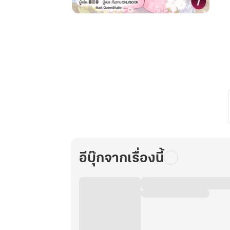
ท
กู้
หยวน
หยวน
เด็ก
หญิง
ผู้
เป็น
ขวัญใจ
มาก
หลาย
ของ
ทั้ง
อีบุ๊กจากเรื่องนี้
ครอบครัว
เล่ม
7