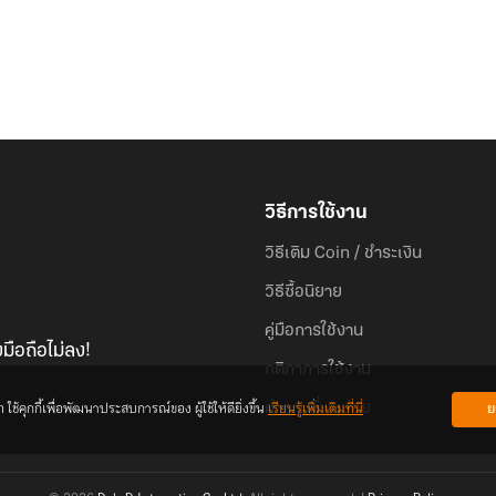
วิธีการใช้งาน
วิธีเติม Coin / ชำระเงิน
วิธีซื้อนิยาย
คู่มือการใช้งาน
มือถือไม่ลง!
กติกาการใช้งาน
้คุกกี้เพื่อพัฒนาประสบการณ์ของ ผู้ใช้ให้ดียิ่งขึ้น
เรียนรู้เพิ่มเติมที่นี่
ย
คำถามที่พบบ่อย