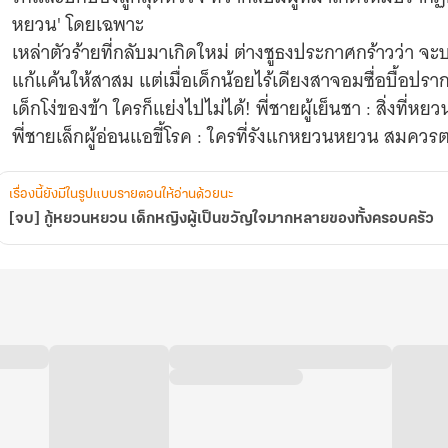
ั้ง
หยวน' โดยเฉพาะ
ครอบครัว
เหล่าตัวร้ายที่กลับมาเกิดใหม่ ต่างชูธงประกาศกร้าวว่า
แก้แค้นให้สาสม แต่เมื่อเด็กน้อยไร้เดียงสาจอมซื่อบื้อปรากฏตัว
เด็กโง่ของข้า ใครก็แย่งไปไม่ได้! พี่ชายผู้เย็นชา : สิ่งท
พี่ชายเล็กผู้อ่อนแอขี้โรค : ใครที่รังแกหยวนหยวน สมควร
เรื่องนี้ยังมีในรูปแบบรายตอนให้อ่านด้วยนะ
[จบ] กู้หยวนหยวน เด็กหญิงผู้เป็นขวัญใจมากหลายของทั้งครอบครัว