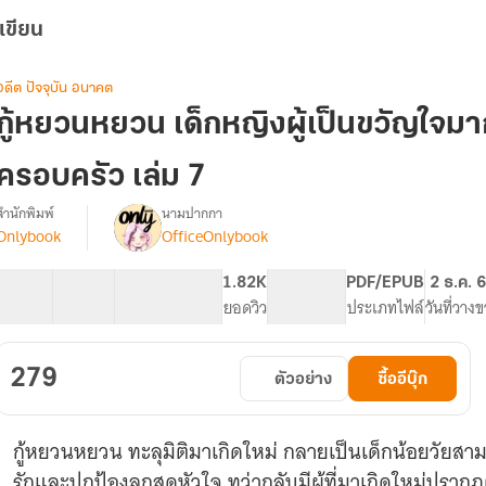
เขียน
อดีต ปัจจุบัน อนาคต
กู้หยวนหยวน เด็กหญิงผู้เป็นขวัญใจม
ครอบครัว เล่ม 7
สำนักพิมพ์
นามปากกา
Onlybook
OfficeOnlybook
[จบ]
รื่อง
ู้
หยวน
40 ตอน
67.32K
597
1.82K
PG ทั่วไป
PDF/EPUB
2 ธ.ค. 
หยวน
สารบัญ
จำนวนคำ
จำนวนหน้า (A5)
ยอดวิว
ระดับเนื้อหา
ประเภทไฟล์
วันที่วาง
เด็ก
หญิง
ู้
279
ตัวอย่าง
ซื้ออีบุ๊ก
เป็น
ขวัญใจ
มาก
กู้หยวนหยวน ทะลุมิติมาเกิดใหม่ กลายเป็นเด็กน้อยวัยสาม
หลาย
ของ
รักและปกป้องลูกสุดหัวใจ ทว่ากลับมีผู้ที่มาเกิดใหม่ปรากฏตั