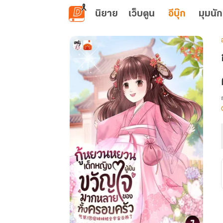
ข้ามไปยังเนื้อหาหลัก
นิยาย
เว็บตูน
อีบุ๊ก
มุมนัก
เ
ก
ผ