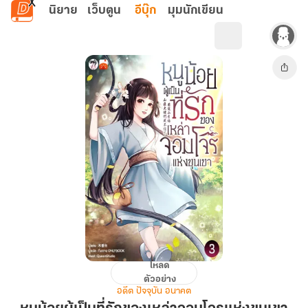
ข้ามไปยังเนื้อหาหลัก
นิยาย
เว็บตูน
อีบุ๊ก
มุมนักเขียน
โหลด
หนู
ตัวอย่าง
น้อย
อดีต ปัจจุบัน อนาคต
ผู้