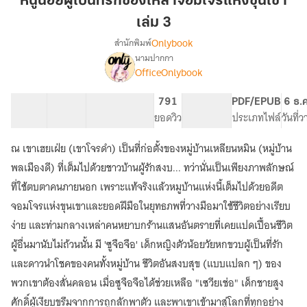
หนูน้อยผู้เป็นที่รักของเหล่าจอมโจรแห่งขุนเขา
เป็น
เล่ม 3
ที่รัก
Onlybook
สำนักพิมพ์
ของ
นามปากกา
เหล่า
[จบ]
เรื่อง
OfficeOnlybook
จอม
หนู
น้อย
โจร
40 ตอน
76.24K
575
791
PG ทั่วไป
PDF/EPUB
6 ธ.
ผู้
แห่ง
สารบัญ
จำนวนคำ
จำนวนหน้า (A5)
ยอดวิว
ระดับเนื้อหา
ประเภทไฟล์
วันที่
เป็น
ขุนเขา
ที่รัก
เล่ม
ของ
ณ เขาเฮยเฝ่ย (เขาโจรดำ) เป็นที่ก่อตั้งของหมู่บ้านเหลียนหมิน (หมู่บ้าน
3
เหล่า
พลเมืองดี) ที่เต็มไปด้วยชาวบ้านผู้รักสงบ... ทว่านั่นเป็นเพียงภาพลักษณ์
จอม
ที่ใช้ตบตาคนภายนอก เพราะแท้จริงแล้วหมูบ้านแห่งนี้เต็มไปด้วยอดีต
โจร
แห่ง
จอมโจรแห่งขุนเขาและยอดฝีมือในยุทธภพที่วางมือมาใช้ชีวิตอย่างเรียบ
ขุนเขา
ง่าย และท่ามกลางเหล่าคนหยาบกร้านแสนอันตรายที่เคยแปดเปื้อนชีวิต
ผู้อื่นมานับไม่ถ้วนนั้น มี 'ซูจือจือ' เด็กหญิงตัวน้อยวัยหกขวบผู้เป็นที่รัก
และดาวนำโชคของคนทั้งหมู่บ้าน ชีวิตอันสงบสุข (แบบแปลก ๆ) ของ
พวกเขาต้องสั่นคลอน เมื่อซูจือจือได้ช่วยเหลือ "เซวียเช่อ" เด็กชายสูง
ศักดิ์ผู้เงียบขรึมจากการถูกลักพาตัว และพาเขาเข้ามาสู่โลกที่ทุกอย่าง