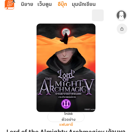
ข้ามไปยังเนื้อหาหลัก
นิยาย
เว็บตูน
อีบุ๊ก
มุมนักเขียน
โหลด
Lord
ตัวอย่าง
of
แฟนตาซี
the