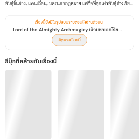
พันธุ์ชั้นล่าง, แดนเถื่อน, นครนอกกฎหมาย แต่ชื่อที่ทุกเผ่าพันธุ์ต่างเรียก
ขานอย่างเป็นทางการก็คือ ดินแดนบาร์บาริค
เรื่องนี้ยังมีในรูปแบบรายตอนให้อ่านด้วยนะ
ชนชั้นล่างอย่างมนุษย์แตกสายชนเผ่าเร่ร่อนอยู่ในที่แห่งนี้ ซึ่งระหว่างทาง
Lord of the Almighty Archmagicy เจ้ามหาเวทไร้ขอบเขต
พบทั้งความอดอยาก การต่อสู้ในหมู่ชั้นล่างเพื่อแย่งชิงทรัพยากรอันจำกัด
ติดตามเรื่องนี้
การจู่โจมจากเหล่าสัตว์อสูรที่หิวกระหายตลอดเวลา การกดขี่จากชนชั้น
กลางซึ่งเป็นอาชญากรสงครามและผู้พลัดถิ่น
อีบุ๊กที่คล้ายกับเรื่องนี้
ผ่านไปแปดร้อยปี มวลมนุษย์กลับหลงเหลืออยู่เพียงแค่ชนเผ่าเดียว
เท่านั้น มนุษย์กลุ่มสุดท้ายแห่งบาร์บาริคอยู่ในสถานะย่ำแย่ รอเพียงวันได้
พบกับเทพมรณะ ถึงเช่นนั้นก็ยังมีบุคคลที่อยู่ในจุดต่ำสุดในบรรดาเผ่า
มนุษย์ คือคนผู้หนึ่งซึ่งถูกพวกพ้องในชนเผ่ากีดกันราวกับเป็นคนนอก
คอก มีเพียงมิตรภาพจากคนไม่กี่คนเท่านั้นที่เหนี่ยวรั้งไม่ให้เขาจมดิ่งไป
ในความสิ้นหวัง
เขาจึงต้องพิสูจน์ตนเองกับชนเผ่าเพื่อให้ได้การยอมรับ แต่เมื่อ