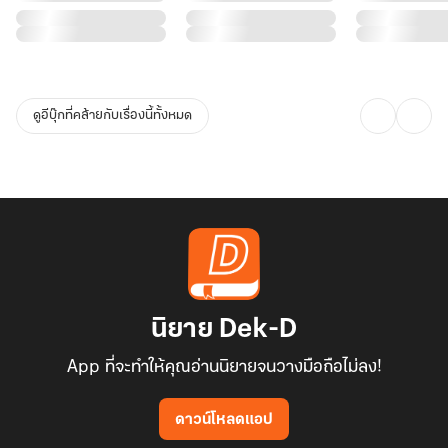
สถานการณ์บีบบังคับ เขาจึงต้องทำให้สิ่งมีชีวิตทุกเผ่าพันธุ์ทั่วหล้าได้
ประจักษ์ ด้วยวิธีการก้าวสู่เส้นทางแห่งเวทมนตร์ที่ยากลำบากกว่านักเวท
ทั่วไปหลายเท่า ค้นหาสัจนามของตนเองเพื่อปูรากฐานไปสู่อำนาจที่เหนือ
ล้ำกว่าทุกผู้ในวิถีแห่งนี้ โดยต้องเดิมพันด้วยชีวิตของตนเองและพวกพ้อง
ดูอีบุ๊กที่คล้ายกับเรื่องนี้ทั้งหมด
ทุกคน
นิยาย Dek-D
App ที่จะทำให้คุณอ่านนิยายจนวางมือถือไม่ลง!
ดาวน์โหลดแอป