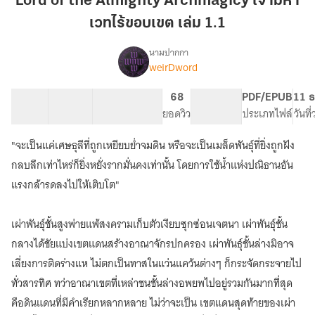
Lord of the Almighty Archmagicy เจ้ามหา
Almighty
เวทไร้ขอบเขต เล่ม 1.1
Archmagicy
เจ้า
นามปากกา
มหา
weirDword
Lord
เรื่อง
เวท
of
the
ไร้
66 ตอน
214.65K
640
68
PG ทั่วไป
PDF/EPUB
11 ธ
Almighty
สารบัญ
จำนวนคำ
ขอบเขต
จำนวนหน้า (A5)
ยอดวิว
ระดับเนื้อหา
ประเภทไฟล์
วันที
Archmagicy
เล่ม
เจ้า
"จะเป็นแค่เศษธุลีที่ถูกเหยียบย่ำจมดิน หรือจะเป็นเมล็ดพันธุ์ที่ยิ่งถูกฝัง
1.1
มหา
กลบลึกเท่าไหร่ก็ยิ่งหยั่งรากมั่นคงเท่านั้น โดยการใช้น้ำแห่งปณิธานอัน
เวท
ไร้
แรงกล้ารดลงไปให้เติบโต"
ขอบเขต
เผ่าพันธุ์ชั้นสูงพ่ายแพ้สงครามเก็บตัวเงียบซุกซ่อนเจตนา เผ่าพันธุ์ชั้น
กลางได้ชัยแบ่งเขตแดนสร้างอาณาจักรปกครอง เผ่าพันธุ์ชั้นล่างมิอาจ
เลี่ยงการติดร่างแห ไม่ตกเป็นทาสในแว่นแคว้นต่างๆ ก็กระจัดกระจายไป
ทั่วสารทิศ ทว่าอาณาเขตที่เหล่าชนชั้นล่างอพยพไปอยู่รวมกันมากที่สุด
คือดินแดนที่มีคำเรียกหลากหลาย ไม่ว่าจะเป็น เขตแดนสุดท้ายของเผ่า