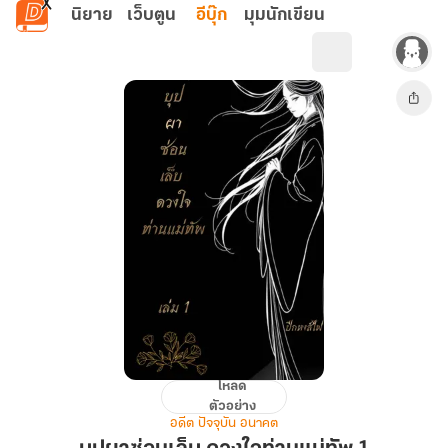
ข้ามไปยังเนื้อหาหลัก
นิยาย
เว็บตูน
อีบุ๊ก
มุมนักเขียน
โหลด
บุปผา
ตัวอย่าง
ซ่อน
อดีต ปัจจุบัน อนาคต
เล็บ