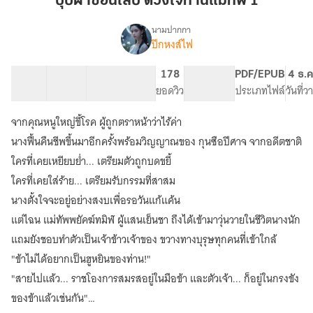
บุปผาซ่อนเล็บ ดวงใจท่านแม่ทัพ 1
ดวงใจ
ท่าน
นามปากกา
ปีกหงส์ไฟ
(จบ)
แม่ทัพ
เรื่อง
บุปผา
1
ซ่อน
21 ตอน
28.25K
184
178
PG ทั่วไป
PDF/EPUB
4 ธ.ค
เล็บ
สารบัญ
จำนวนคำ
จำนวนหน้า (A5)
ยอดวิว
ระดับเนื้อหา
ประเภทไฟล์
วันที่
ดวงใจ
ท่าน
จากคุณหนูใหญ่ขี้โรค ผู้ถูกตราหน้าว่าไร้ค่า
แม่ทัพ
นางฟื้นคืนชีพขึ้นมาอีกครั้งพร้อมวิญญาณของ กุนซือปีศาจ จากอดีตชาติ
ใครที่เคยเหยียบย่ำ... เตรียมตัวถูกบดขยี้
ใครที่เคยใส่ร้าย... เตรียมรับกรรมที่สาสม
นางตั้งใจจะอยู่อย่างสงบเพื่อรอวันแก้แค้น
แต่ไฉน แม่ทัพพยัคฆ์ทมิฬ ผู้แสนเย็นชา ถึงได้เข้ามาวุ่นวายในชีวิตนางนัก
แถมยังชอบทำตัวเป็นเจ้าข้าวเจ้าของ ขวางทางบุรุษทุกคนที่เข้าใกล้
"ข้าไม่ได้อยากเป็นฮูหยินของท่าน!"
"สายไปแล้ว... ราชโองการสมรสอยู่ในมือข้า และตัวเจ้า... ก็อยู่ในกรงขัง
ของข้าแล้วเช่นกัน"