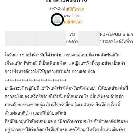
เจ้าสาวครึ่งทาง
ทาง
มณีภัทรสร
สำนักพิมพ์
นามปากกา
เรื่อง
มณีภัทรสร
เจ้า
สาว
ครึ่ง
22 ตอน
23.99K
167
78
PG ทั่วไป
PDF/EPUB
5 ธ.ค
ทาง[มี
สารบัญ
จำนวนคำ
จำนวนหน้า (A5)
ยอดวิว
ระดับเนื้อหา
ประเภทไฟล์
วันที่
E-
BOOK
ในวันแต่งงานปานิศาจับได้ว่าเจ้าบ่าวของเธอแอบมีความสัมพันธ์กับ
ที่
เพื่อนสนิท ที่ทำหน้าที่เป็นเพื่อนเจ้าสาว หญิงสาวจึงทิ้งทุกอย่าง เป็นเจ้า
เด็ก
ดี]
สาวครึ่งทางดีกว่าไปให้สุดทางพร้อมกับความเจ็บปวด
++++++++++++++++++++++++++
ปานิศาชะงักอยู่กับที่ เข้าใจแล้วว่าทำไมจริยาถึงไม่อยากให้เธอเข้ามาในนี้
ตากลมโตมองเตวิทย์สลับกับภีรณี กลั้นลมหายใจ เมื่อเห็นรอยลิปสติก
บนหน้าอกของชายหนุ่ม ภีรณีไวกว่าที่เธอคิด แสดงว่าภีรณีคิดเรื่องนี้
ตั้งแต่ตอนที่รู้ว่า เธอหนีไปกับเตวิทย์
ภีรณียืนอยู่หน้าห้องนอน มองปานิศาด้วยความสะใจ ถ้าปานิศายังมีสมอง
อยู่ น่าจะเดาได้ว่าเกิดอะไรขึ้นกับเธอ เธอใช้เวลาในห้องน้ำแต่งเติมร่อง