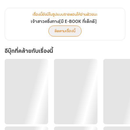
รอยเพื่อให้ดูสมจริง ตาสองคู่สบกัน เป็นปานิศาที่ละสายตาไปจากใบหน้า
ของภีรณี เมื่อเตวิทย์เรียกชื่อเธอ
เรื่องนี้ยังมีในรูปแบบรายตอนให้อ่านด้วยนะ
“ปลื้มครับ...” ชายหนุ่มกลืนน้ำลายลงคอ เมื่อเห็นปานิศามองที่หน้าอก
เจ้าสาวครึ่งทาง[มี E-BOOK ที่เด็กดี]
ก้มมองจึงเห็นว่าตรงนั้นมีรอยริมฝีปากประทับเอาไว้
ติดตามเรื่องนี้
ร่างบางเดินเข้ามาหา เตวิทย์พูดไม่ออก ในขณะที่ภีรณีสะใจ ปานิศายังโง่
เหมือนเดิม
อีบุ๊กที่คล้ายกับเรื่องนี้
มือบางเปิดกระเป๋าถือ หยิบซองทิชชู่เปียกออกมา แล้วเดินเข้าไปหาเต
วิทย์
“เสื้อเปื้อนค่ะ” พูดจบก็เช็ดรอยลิปสติกออกจากเสื้อของชายหนุ่ม เตวิทย์
กลั้นหายใจ ในขณะที่ภีรณีมองภาพนั้นอย่างไม่เข้าใจ
“ปลื้ม...” เตวิทย์พูดไม่ออก สิ่งที่เขาคิดว่าจะได้จากเธอคือฝ่ามือหนัก ๆ
แต่มันกลับตรงกันข้าม
“ระวังหน่อยนะคะ มันสกปรก” จงใจเน้นคำว่าสกปรกชัด ๆ เพราะอยาก
ให้ภีรณีได้ยิน และก่อนที่ใครจะพูดอะไร ปานิศาก็โน้มคอเตวิทย์ลงมา
เขย่งเท้าขึ้นประกบปากจูบเขา โดยไม่สนใจสายตาของภีรณีสักนิด เธอ
จงใจทำให้ภีรณีเป็นอากาศ