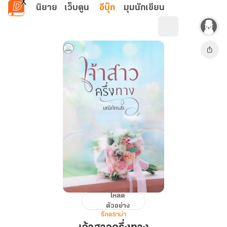
ข้ามไปยังเนื้อหาหลัก
นิยาย
เว็บตูน
อีบุ๊ก
มุมนักเขียน
โหลด
เจ้า
ตัวอย่าง
สาว
รักดราม่า
ครึ่ง