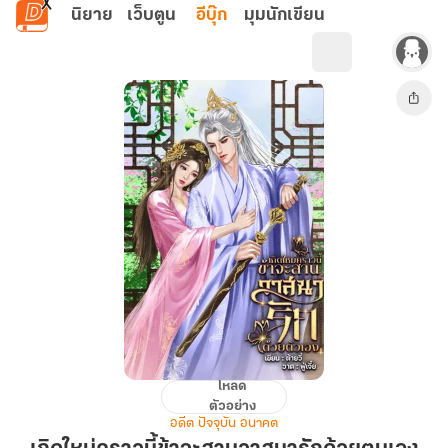
ข้ามไปยังเนื้อหาหลัก
นิยาย
เว็บตูน
อีบุ๊ก
มุมนักเขียน
โหลด
เกิด
ตัวอย่าง
ใหม่
อดีต ปัจจุบัน อนาคต
คราว