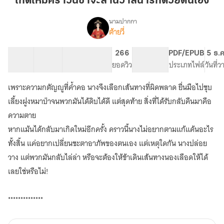
เกิดใหม่คราวนี้ข้าจะสานวาสนารักด้วยตนเอง
นี้
ข้า
นามปากกา
ต้ายวี่
เรื่อง
จะ
เกิด
สาน
ใหม่
52 ตอน
96.16K
824
266
PG ทั่วไป
PDF/EPUB
5 ธ.ค
วาสนา
คราว
สารบัญ
จำนวนคำ
จำนวนหน้า (A5)
ยอดวิว
ระดับเนื้อหา
ประเภทไฟล์
วันที่
รัก
นี้
ข้า
ด้วย
เพราะความกตัญญูที่ค้ำคอ นางจึงเลือกเส้นทางที่ผิดพลาด ยื่นมือไปชุบ
จะ
ตนเอง
สาน
เลี้ยงฝูงหมาป่าจนพวกมันได้ดิบได้ดี แต่สุดท้าย สิ่งที่ได้รับกลับคืนมาคือ
วาสนา
ความตาย
รัก
หากแม้นได้กลับมาเกิดใหม่อีกครั้ง คราวนี้นางไม่อยากตามแก้แค้นอะไร
ด้วย
ตนเอง
ทั้งสิ้น แค่อยากเปลี่ยนชะตาอาภัพของตนเอง แต่เหตุใดกัน นางปล่อย
วาง แต่พวกมันกลับไล่ล่า หรือจะต้องให้ข้าเดินเส้นทางนองเลือดให้ได้
เลยใช่หรือไม่!
**************