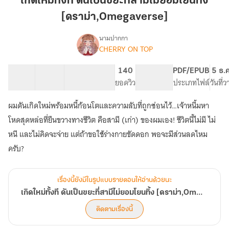
เกิดใหม่ทั้งที ดันเป็นขยะที่สามีไม่ยอมโยนทิ้ง
ดัน
[ดราม่า,Omegaverse]
เป็น
ขยะ
นามปากกา
ที่
CHERRY ON TOP
เรื่อง
เกิด
สามี
ใหม่
ไม่
40 ตอน
99.12K
494
140
PG ทั่วไป
PDF/EPUB
5 ธ.
ทั้งที
สารบัญ
จำนวนคำ
ยอม
จำนวนหน้า (A5)
ยอดวิว
ระดับเนื้อหา
ประเภทไฟล์
วันที่
ดัน
โยน
เป็น
ผมดันเกิดใหม่พร้อมหนี้ก้อนโตและความลับที่ถูกซ่อนไว้…เจ้าหนี้มหา
ทิ้ง
ขยะ
ที่
[ดราม่า,Omegaverse]
โหดสุดหล่อที่ยืนขวางทางชีวิต คือสามี (เก่า) ของผมเอง! ชีวิตนี้ไม่มี ไม่
สามี
หนี และไม่คิดจะจ่าย แต่ถ้าขอใช้ร่างกายขัดดอก พอจะมีส่วนลดไหม
ไม่
ครับ?
ยอม
โยน
ทิ้ง
[ดราม่า,Omegaverse]
เรื่องนี้ยังมีในรูปแบบรายตอนให้อ่านด้วยนะ
เกิดใหม่ทั้งที ดันเป็นขยะที่สามีไม่ยอมโยนทิ้ง [ดราม่า,Omegaverse]
ติดตามเรื่องนี้