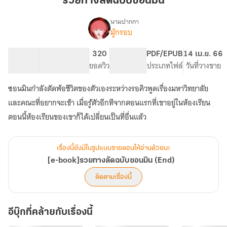
รวยทางลัดฉบับซอนมิน
ฉบับ
ซอ
นามปากกา
มู้กรอบ
[e-
นมิน
เรื่อง
book]รวย
ทาง
129.72K
236
320
PG ทั่วไป
PDF/EPUB
14 เม.ย. 66
ลัด
จำนวนคำ
จำนวนหน้า (A5)
ยอดวิว
ระดับเนื้อหา
ประเภทไฟล์
วันที่วางขาย
ฉบับ
ซอ
ซอนมินกำลังตัดพ้อชีวิตของตัวเองระหว่างรอคิวพูดเรื่องมหาวิทยาลัย
นมิน
และคณะที่อยากจะเข้า เมื่อรู้ตัวอีกทีจากตอนแรกที่เขาอยู่ในห้องเรียน
(End)
ตอนนี้ห้องเรียนของเขาก็ได้เปลี่ยนเป็นที่อื่นแล้ว
เรื่องนี้ยังมีในรูปแบบรายตอนให้อ่านด้วยนะ
[e-book]รวยทางลัดฉบับซอนมิน (End)
ติดตามเรื่องนี้
อีบุ๊กที่คล้ายกับเรื่องนี้