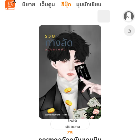
ข้ามไปยังเนื้อหาหลัก
นิยาย
เว็บตูน
อีบุ๊ก
มุมนักเขียน
โหลด
รวย
ตัวอย่าง
ทาง
วาย
ลัด