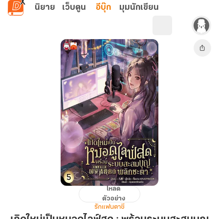
ข้ามไปยังเนื้อหาหลัก
นิยาย
เว็บตูน
อีบุ๊ก
มุมนักเขียน
โหลด
เกิด
ตัวอย่าง
ใหม่
รักแฟนตาซี
เป็น