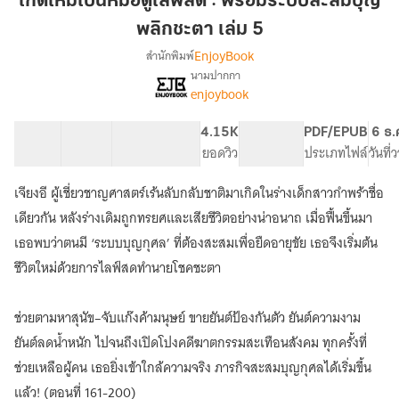
เกิดใหม่เป็นหมอดูไลฟ์สด : พร้อมระบบสะสมบุญ
หมอดู
พลิกชะตา เล่ม 5
ไลฟ์
EnjoyBook
สำนักพิมพ์
สด
นามปากกา
:
เรื่อง
enjoybook
เกิด
พร้อม
ใหม่
ระบบ
เป็น
40 ตอน
64.39K
537
4.15K
PG ทั่วไป
PDF/EPUB
6 ธ.
สะสม
หมอดู
สารบัญ
จำนวนคำ
จำนวนหน้า (A5)
ยอดวิว
ระดับเนื้อหา
ประเภทไฟล์
วันที
บุญ
ไลฟ์
พลิก
สด
เจียงอี ผู้เชี่ยวชาญศาสตร์เร้นลับกลับชาติมาเกิดในร่างเด็กสาวกำพร้าชื่อ
:
ชะตา
เดียวกัน หลังร่างเดิมถูกทรยศและเสียชีวิตอย่างน่าอนาถ เมื่อฟื้นขึ้นมา
พร้อม
เล่ม
ระบบ
เธอพบว่าตนมี ‘ระบบบุญกุศล’ ที่ต้องสะสมเพื่อยืดอายุขัย เธอจึงเริ่มต้น
5
สะสม
ชีวิตใหม่ด้วยการไลฟ์สดทำนายโชคชะตา
บุญ
พลิก
ชะตา
ช่วยตามหาสุนัข–จับแก๊งค้ามนุษย์ ขายยันต์ป้องกันตัว ยันต์ความงาม
ยันต์ลดน้ำหนัก ไปจนถึงเปิดโปงคดีฆาตกรรมสะเทือนสังคม ทุกครั้งที่
ช่วยเหลือผู้คน เธอยิ่งเข้าใกล้ความจริง ภารกิจสะสมบุญกุศลได้เริ่มขึ้น
แล้ว! (ตอนที่ 161-200)