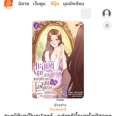
ข้ามไปยังเนื้อหาหลัก
นิยาย
เว็บตูน
อีบุ๊ก
มุมนักเขียน
โหลด
ทะลุ
ตัวอย่าง
มิติ
รักแฟนตาซี
มา