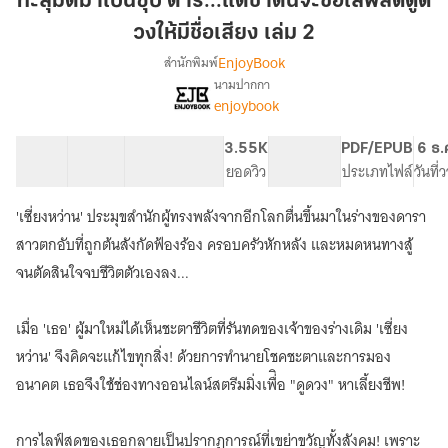
ทะลุมิติมาเป็นซุป'ตาร์...แต่ชาตินี้จะขอไลฟ์สดดูด
เป็น
วงให้มีชื่อเสียง เล่ม 2
ซุป'ตาร์...แต่
EnjoyBook
สำนักพิมพ์
ชาติ
นามปากกา
นี้
เรื่อง
enjoybook
ทะลุ
จะ
มิติ
ขอ
มา
41 ตอน
58.28K
395
3.55K
PG ทั่วไป
PDF/EPUB
6 ธ.
ไลฟ์
เป็น
สารบัญ
จำนวนคำ
จำนวนหน้า (A5)
ยอดวิว
ระดับเนื้อหา
ประเภทไฟล์
วันที
สด
ซุป'ตาร์...แต่
ดูด
ชาติ
'เซี่ยงหว่าน' ประมุขสำนักผู้ทรงพลังจากอีกโลกตื่นขึ้นมาในร่างของดารา
นี้
วง
สาวตกอับที่ถูกต้นสังกัดฟ้องร้อง ครอบครัวหักหลัง และหมดหนทางสู้
จะ
ให้
ขอ
จนตัดสินใจจบชีวิตตัวเองลง...
มีชื่อ
ไลฟ์
เสียง
สด
เมื่อ 'เธอ' ผู้มาใหม่ได้เห็นชะตาชีวิตที่รันทดของเจ้าของร่างเดิม 'เซี่ยง
เล่ม
ดูด
วง
2
หว่าน' จึงคิดจะแก้ไขทุกสิ่ง! ด้วยการทำนายโชคชะตาและการมอง
ให้
อนาคต เธอจึงใช้ช่องทางออนไลน์สตรีมมิ่งเพื่ิอ "ดูดวง" หาเลี้ยงชีพ!
มีชื่อ
เสียง
การไลฟ์สดของเธอกลายเป็นปรากฏการณ์ที่เขย่าขวัญทั้งสังคม! เพราะ