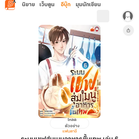
ข้ามไปยังเนื้อหาหลัก
นิยาย
เว็บตูน
อีบุ๊ก
มุมนักเขียน
โหลด
ระบบ
ตัวอย่าง
เชฟ
แฟนตาซี
สุ่ม