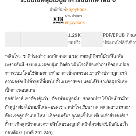
ระบบเชฟสุ่มเมนูอาหารขั้นเทพ เล่ม 6
เมนู
EnjoyBook
สำนักพิมพ์
อาหาร
นามปากกา
[จบ]
เรื่อง
ขั้น
enjoybook
ระบบ
เทพ
เชฟ
เล่ม
41 ตอน
70.93K
505
1.29K
PG ทั่วไป
PDF/EPUB
7 ธ.
สุ่ม
6
สารบัญ
จำนวนคำ
จำนวนหน้า (A5)
ยอดวิว
ระดับเนื้อหา
ประเภทไฟล์
วันที่
เมนู
อาหาร
ขั้น
‘หลินโจว’ ชาติก่อนทำงานหนักจนตาย ขนาดทะลุมิติมาก็ยังหนีไม่พ้น
เทพ
เพราะดันมี ‘ระบบแผงลอยสุ่ม’ ติดตัว หลินโจวที่ต้องทำภารกิจสุดแปลก
จากระบบ โดยใช้ทักษะการทำอาหารขั้นเทพของเขาสร้างปรากฏการณ์
ความอร่อยไปทั่วทุกที่ที่เขาไปตั้งแผงขายของ และได้รับรางวัลสุดพิเศษ
เป็นการตอบแทน
ทุกสัปดาห์ เขาต้องลุ้นว่า...ต้องทำเมนูอะไร—ซาลาเปา? โจ๊กไข่เยี่ยวม้า?
ถังหูลู่? ต้องไปขายที่ไหน—ยอดเขา? หน้าโรงเรียน? กลางสวนสาธารณะ?
ต้องเจอลูกค้าแบบไหน—เด็กจอมจุ้น? คุณลุงขี้บ่น? เซียนเต๋าช่างสงสัย?
ทั้งภารกิจสุดป่วนและความหิวโหยของลูกค้าหลินโจวต้องรับมือกับอะไร
ก่อนดีละ? (บทที่ 201-240)